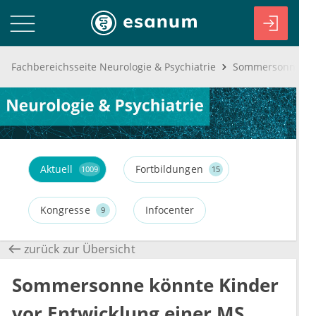
Fachbereichsseite Neurologie & Psychiatrie
Aktuell
Fortbildungen
1009
15
Kongresse
Infocenter
9
zurück zur Übersicht
Sommersonne könnte Kinder
vor Entwicklung einer MS