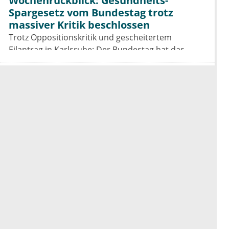
Wochenrückblick: Gesundheits-
Spargesetz vom Bundestag trotz
massiver Kritik beschlossen
Trotz Oppositionskritik und gescheitertem
Eilantrag in Karlsruhe: Der Bundestag hat das
Beitragssatzstabilisierungsgesetz beschlossen. Für
Vertragsärzte bleiben die Einschnitte hart.
Wochenrückblick: Aus für die Telefon-
AU
„Ein bürokratischer Super-GAU": Mit scharfen
Worten reagieren KBV, BÄK und Hausärzteverband
auf das Aus der Telefon-Krankschreibung. Was das
GKV-Spargesetz für Praxen, Pharmaindustrie und
Prävention bedeutet.
Wochenrückblick: Kliniken trotz
Rekordumsatz tief in der Krise
Die Klinikumsätze steigen um 9,6 Prozent, doch die
Rendite bleibt negativ. Außerdem im
Wochenrückblick: das Spargesetz im
Koalitionsausschuss, der Sparbeitrag der Industrie