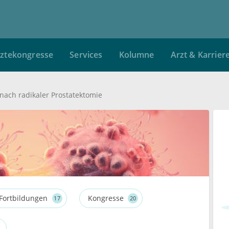
ztekongresse
Services
Kolumne
Arzt & Karrier
 nach radikaler Prostatektomie
Fortbildungen
Kongresse
17
20