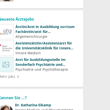
Neueste Ärztejobs
Ärztin/Arzt in Ausbildung zur/zum
Fachärztin/arzt für
Allgemeinchirurgie und
Allgemeinchirurgie
Gefäßchirurgie
Assistenzärztin/Assistenzarzt für
die Universitätsklinik für Innere
Medizin
Innere Medizin
Arzt für Ausbildungsstelle im
Sonderfach Psychiatrie und
Psychotherapeutische Medizin
Psychiatrie und Psychotherapie
(m/w/d)
Mehr Jobs
Kennen Sie ...?
Dr.
Katharina Eikamp
Innere Medizin und Rheumatologie