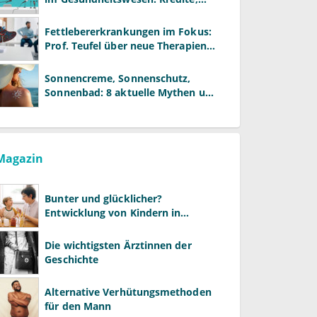
Reformen und neue Modelle
Fettlebererkrankungen im Fokus:
Prof. Teufel über neue Therapien
und die Rolle der Fachärzte
Sonnencreme, Sonnenschutz,
Sonnenbad: 8 aktuelle Mythen und
wie Sie Ihre Patienten richtig
aufklären können
Magazin
Bunter und glücklicher?
Entwicklung von Kindern in
LGBTQ+-Familien
Die wichtigsten Ärztinnen der
Geschichte
Alternative Verhütungsmethoden
für den Mann