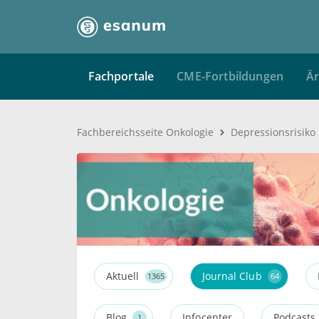
Fachportale
CME-Fortbildungen
Är
Fachbereichsseite Onkologie
Depressionsrisiko
Aktuell
Journal Club
1365
64
Blog
Infocenter
Podcasts
1