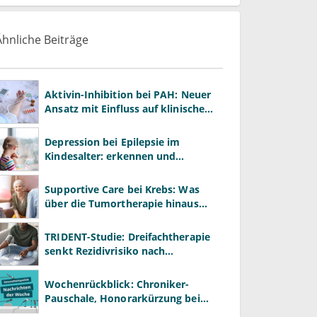
Ähnliche Beiträge
Aktivin-Inhibition bei PAH: Neuer
Ansatz mit Einfluss auf klinische
Endpunkte
Depression bei Epilepsie im
Kindesalter: erkennen und
behandeln
Supportive Care bei Krebs: Was
über die Tumortherapie hinaus
wirkt
TRIDENT-Studie: Dreifachtherapie
senkt Rezidivrisiko nach
Hirnblutung
Wochenrückblick: Chroniker-
Pauschale, Honorarkürzung bei
Psychotherapie und GKV-Finanzen