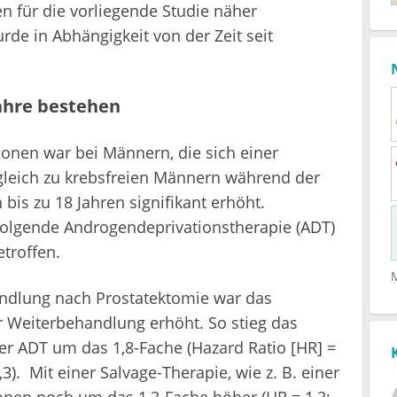
n für die vorliegende Studie näher
rde in Abhängigkeit von der Zeit seit
Jahre bestehen
onen war bei Männern, die sich einer
gleich zu krebsfreien Männern während der
is zu 18 Jahren signifikant erhöht.
folgende Androgendeprivationstherapie (ADT)
troffen.
andlung nach Prostatektomie war das
r Weiterbehandlung erhöht. So stieg das
er ADT um das 1,8-Fache (Hazard Ratio [HR] =
,3). Mit einer Salvage-Therapie, wie z. B. einer
ionen noch um das 1,3-Fache höher (HR = 1,3;