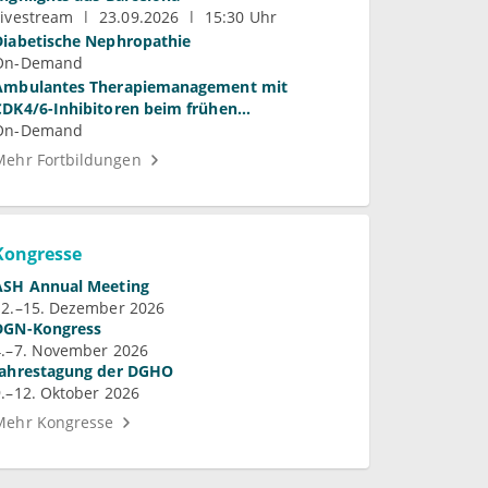
Livestream
23.09.2026
15:30 Uhr
Diabetische Nephropathie
On-Demand
Ambulantes Therapiemanagement mit
CDK4/6-Inhibitoren beim frühen
Mammakarzinom
On-Demand
Mehr Fortbildungen
Kongresse
ASH Annual Meeting
12.–15. Dezember 2026
DGN-Kongress
4.–7. November 2026
Jahrestagung der DGHO
9.–12. Oktober 2026
Mehr Kongresse