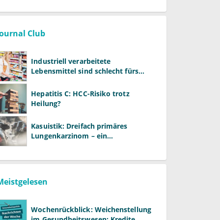
Journal Club
Industriell verarbeitete
Lebensmittel sind schlecht fürs
Gehirn
Hepatitis C: HCC-Risiko trotz
Heilung?
Kasuistik: Dreifach primäres
Lungenkarzinom – ein
ungewöhnlicher Fall
Meistgelesen
Wochenrückblick: Weichenstellung
im Gesundheitswesen: Kredite,