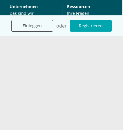
Unternehmen
Ressourcen
Das sind wir
Ihre Fragen
Für Unternehmen
Hilfe
oder
Einloggen
Registrieren
Für Agenturen
Mediadaten
Presse
Karriere
Jobs
International
Social Media
esanum.it
Youtube
esanum.com
Twitter
esanum.fr
LinkedIn
Facebook
Podcasts
Instagram
Kontakt
Datenschutz
AGB
Impressum