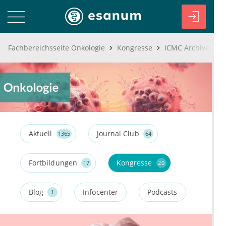
Fachbereichsseite Onkologie
Kongresse
ICMC Archive
Aktuell
Journal Club
1365
64
Fortbildungen
Kongresse
17
20
Blog
Infocenter
Podcasts
1