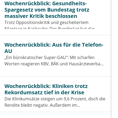
Wochenrückblick: Gesundheits-
Spargesetz vom Bundestag trotz
massiver Kritik beschlossen
Trotz Oppositionskritik und gescheitertem
Eilantrag in Karlsruhe: Der Bundestag hat das
Beitragssatzstabilisierungsgesetz beschlossen. Für
Vertragsärzte bleiben die Einschnitte hart.
Wochenrückblick: Aus für die Telefon-
AU
„Ein bürokratischer Super-GAU": Mit scharfen
Worten reagieren KBV, BÄK und Hausärzteverband
auf das Aus der Telefon-Krankschreibung. Was das
GKV-Spargesetz für Praxen, Pharmaindustrie und
Prävention bedeutet.
Wochenrückblick: Kliniken trotz
Rekordumsatz tief in der Krise
Die Klinikumsätze steigen um 9,6 Prozent, doch die
Rendite bleibt negativ. Außerdem im
Wochenrückblick: das Spargesetz im
Koalitionsausschuss, der Sparbeitrag der Industrie