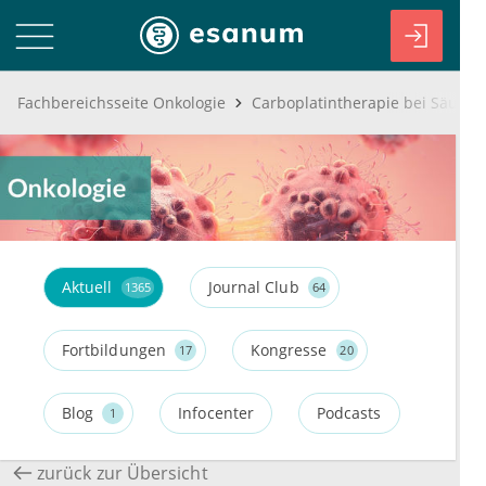
Fachbereichsseite Onkologie
Aktuell
Journal Club
1365
64
Fortbildungen
Kongresse
17
20
Blog
Infocenter
Podcasts
1
zurück zur Übersicht