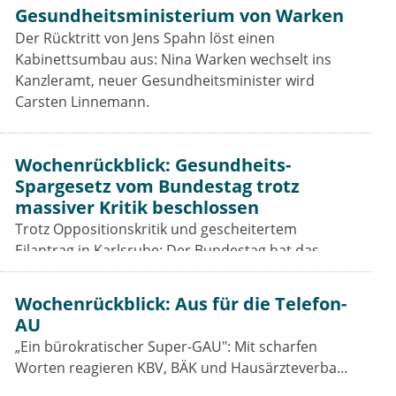
Gesundheitsministerium von Warken
Der Rücktritt von Jens Spahn löst einen
Kabinettsumbau aus: Nina Warken wechselt ins
Kanzleramt, neuer Gesundheitsminister wird
Carsten Linnemann.
Wochenrückblick: Gesundheits-
Spargesetz vom Bundestag trotz
massiver Kritik beschlossen
Trotz Oppositionskritik und gescheitertem
Eilantrag in Karlsruhe: Der Bundestag hat das
Beitragssatzstabilisierungsgesetz beschlossen. Für
Vertragsärzte bleiben die Einschnitte hart.
Wochenrückblick: Aus für die Telefon-
AU
„Ein bürokratischer Super-GAU": Mit scharfen
Worten reagieren KBV, BÄK und Hausärzteverband
auf das Aus der Telefon-Krankschreibung. Was das