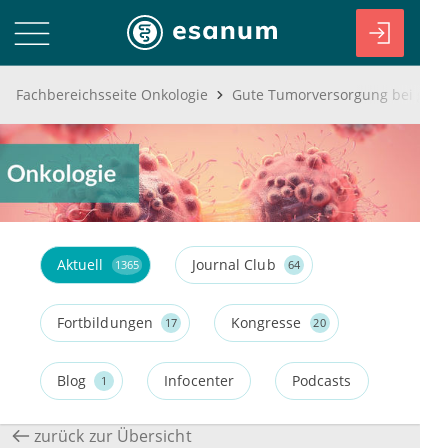
Fachbereichsseite Onkologie
Aktuell
Journal Club
1365
64
Fortbildungen
Kongresse
17
20
Blog
Infocenter
Podcasts
1
zurück zur Übersicht