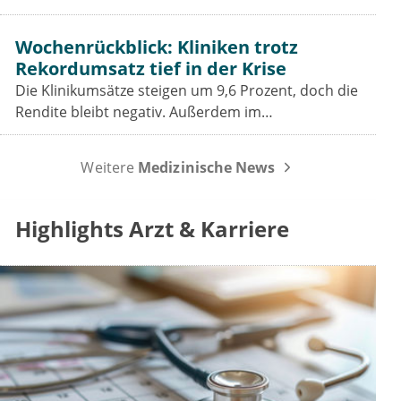
GKV-Spargesetz für Praxen, Pharmaindustrie und
Prävention bedeutet.
Wochenrückblick: Kliniken trotz
Rekordumsatz tief in der Krise
Die Klinikumsätze steigen um 9,6 Prozent, doch die
Rendite bleibt negativ. Außerdem im
Wochenrückblick: das Spargesetz im
Koalitionsausschuss, der Sparbeitrag der Industrie
Weitere
Medizinische News
und die GOÄ-Reform.
Highlights Arzt & Karriere