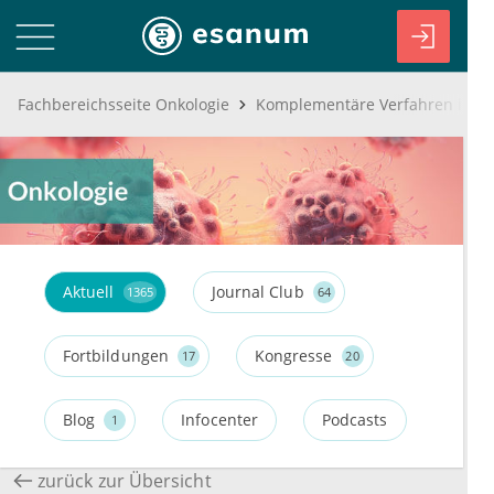
Fachbereichsseite Onkologie
Aktuell
Journal Club
1365
64
Fortbildungen
Kongresse
17
20
Blog
Infocenter
Podcasts
1
zurück zur Übersicht