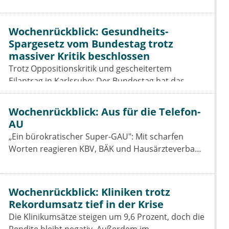
Wochenrückblick: Gesundheits-
Spargesetz vom Bundestag trotz
massiver Kritik beschlossen
Trotz Oppositionskritik und gescheitertem
Eilantrag in Karlsruhe: Der Bundestag hat das
Beitragssatzstabilisierungsgesetz beschlossen. Für
Vertragsärzte bleiben die Einschnitte hart.
Wochenrückblick: Aus für die Telefon-
AU
„Ein bürokratischer Super-GAU": Mit scharfen
Worten reagieren KBV, BÄK und Hausärzteverband
auf das Aus der Telefon-Krankschreibung. Was das
GKV-Spargesetz für Praxen, Pharmaindustrie und
Prävention bedeutet.
Wochenrückblick: Kliniken trotz
Rekordumsatz tief in der Krise
Die Klinikumsätze steigen um 9,6 Prozent, doch die