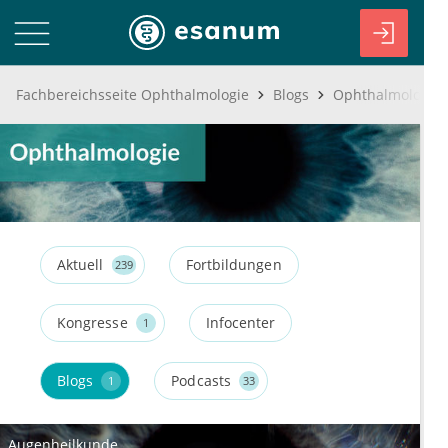
Fachbereichsseite Ophthalmologie
Blogs
Ophthalmologie 
Aktuell
Fortbildungen
239
Kongresse
Infocenter
1
Blogs
Podcasts
1
33
Augenheilkunde