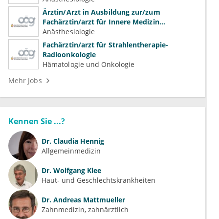
Ärztin/Arzt in Ausbildung zur/zum
Fachärztin/arzt für Innere Medizin
(Kardiologie, Nephrologie, Intensivmedizin)
Anästhesiologie
Fachärztin/arzt für Strahlentherapie-
Radioonkologie
Hämatologie und Onkologie
Mehr Jobs
Kennen Sie ...?
Dr.
Claudia Hennig
Allgemeinmedizin
Dr.
Wolfgang Klee
Haut- und Geschlechtskrankheiten
Dr.
Andreas Mattmueller
Zahnmedizin, zahnärztlich