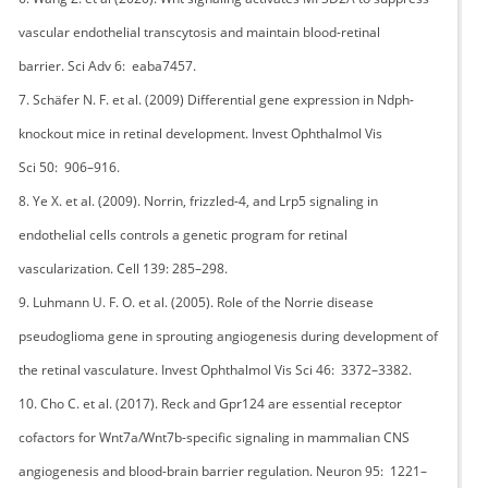
vascular endothelial transcytosis and maintain blood-retinal
barrier. Sci Adv 6: eaba7457.
7. Schäfer N. F. et al. (2009) Differential gene expression in Ndph-
knockout mice in retinal development. Invest Ophthalmol Vis
Sci 50: 906–916.
8. Ye X. et al. (2009). Norrin, frizzled-4, and Lrp5 signaling in
endothelial cells controls a genetic program for retinal
vascularization. Cell 139: 285–298.
9. Luhmann U. F. O. et al. (2005). Role of the Norrie disease
pseudoglioma gene in sprouting angiogenesis during development of
the retinal vasculature. Invest Ophthalmol Vis Sci 46: 3372–3382.
10. Cho C. et al. (2017). Reck and Gpr124 are essential receptor
cofactors for Wnt7a/Wnt7b-specific signaling in mammalian CNS
angiogenesis and blood-brain barrier regulation. Neuron 95: 1221–