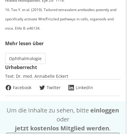
related retinopathies. Eye 29: 1–14.
16. Tao Y. et al. (2019). Tailored tetravalent antibodies potently and
specifically activate Wnt/Frizzled pathways in cells, organoids and
mice. Elife 8: e46134.
Mehr lesen über
Ophthalmologie
Urheberrecht
Text:
Dr. med. Annabelle Eckert
Facebook
Twitter
LinkedIn
Um die Inhalte zu sehen, bitte
einloggen
oder
jetzt kostenlos Mitglied werden
.