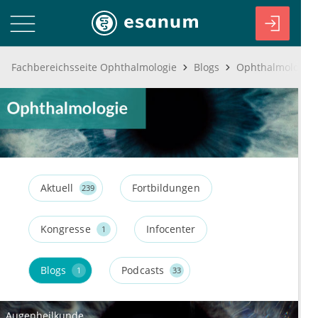
Fachbereichsseite Ophthalmologie
Blogs
Ophthalmologie 
Aktuell
Fortbildungen
239
Kongresse
Infocenter
1
Blogs
Podcasts
1
33
Augenheilkunde