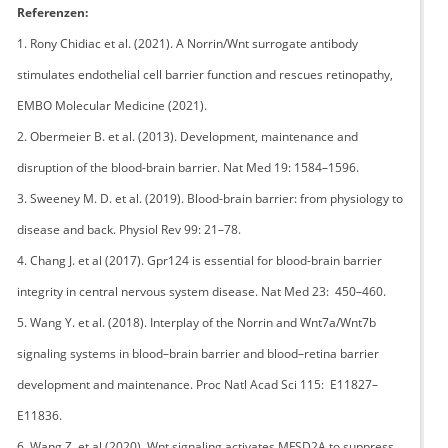
Referenzen:
1. Rony Chidiac et al. (2021). A Norrin/Wnt surrogate antibody
stimulates endothelial cell barrier function and rescues retinopathy,
EMBO Molecular Medicine (2021).
2. Obermeier B. et al. (2013). Development, maintenance and
disruption of the blood-brain barrier. Nat Med 19: 1584–1596.
3. Sweeney M. D. et al. (2019). Blood-brain barrier: from physiology to
disease and back. Physiol Rev 99: 21–78.
4. Chang J. et al (2017). Gpr124 is essential for blood-brain barrier
integrity in central nervous system disease. Nat Med 23: 450–460.
5. Wang Y. et al. (2018). Interplay of the Norrin and Wnt7a/Wnt7b
signaling systems in blood–brain barrier and blood–retina barrier
development and maintenance. Proc Natl Acad Sci 115: E11827–
E11836.
6. Wang Z. et al (2020). Wnt signaling activates MFSD2A to suppress