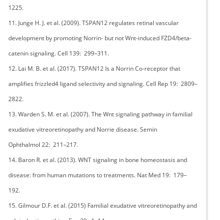
1225.
11. Junge H. J. et al. (2009). TSPAN12 regulates retinal vascular
development by promoting Norrin- but not Wnt-induced FZD4/beta-
catenin signaling. Cell 139: 299–311.
12. Lai M. B. et al. (2017). TSPAN12 Is a Norrin Co-receptor that
amplifies frizzled4 ligand selectivity and signaling. Cell Rep 19: 2809–
2822.
13. Warden S. M. et al. (2007). The Wnt signaling pathway in familial
exudative vitreoretinopathy and Norrie disease. Semin
Ophthalmol 22: 211–217.
14. Baron R. et al. (2013). WNT signaling in bone homeostasis and
disease: from human mutations to treatments. Nat Med 19: 179–
192.
15. Gilmour D.F. et al. (2015) Familial exudative vitreoretinopathy and