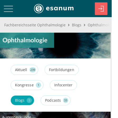
Fachbereichsseite Ophthalmologie
Blogs
Ophthalmologie 
Aktuell
Fortbildungen
239
Kongresse
Infocenter
1
Blogs
Podcasts
1
33
Augenheilkunde