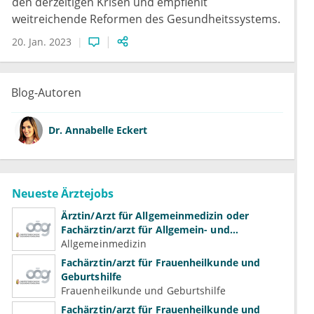
den derzeitigen Krisen und empfiehlt
weitreichende Reformen des Gesundheitssystems.
20. Jan. 2023
Blog-Autoren
Dr.
Annabelle Eckert
Neueste Ärztejobs
Ärztin/Arzt für Allgemeinmedizin oder
Fachärztin/arzt für Allgemein- und
Familienmedizin für Psychiatrie und
Allgemeinmedizin
Psychotherapeutische Medizin
Fachärztin/arzt für Frauenheilkunde und
Geburtshilfe
Frauenheilkunde und Geburtshilfe
Fachärztin/arzt für Frauenheilkunde und