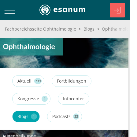
Fachbereichsseite Ophthalmologie
Blogs
Ophthalmologie 
Aktuell
Fortbildungen
239
Kongresse
Infocenter
1
Blogs
Podcasts
1
33
Augenheilkunde