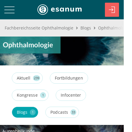
Fachbereichsseite Ophthalmologie
Blogs
Ophthalmologie 
Aktuell
Fortbildungen
239
Kongresse
Infocenter
1
Blogs
Podcasts
1
33
Augenheilkunde