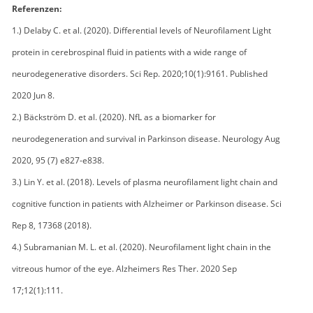
Referenzen:
1.) Delaby C. et al. (2020). Differential levels of Neurofilament Light
protein in cerebrospinal fluid in patients with a wide range of
neurodegenerative disorders. Sci Rep. 2020;10(1):9161. Published
2020 Jun 8.
2.) Bäckström D. et al. (2020). NfL as a biomarker for
neurodegeneration and survival in Parkinson disease. Neurology Aug
2020, 95 (7) e827-e838.
3.) Lin Y. et al. (2018). Levels of plasma neurofilament light chain and
cognitive function in patients with Alzheimer or Parkinson disease. Sci
Rep 8, 17368 (2018).
4.) Subramanian M. L. et al. (2020). Neurofilament light chain in the
vitreous humor of the eye. Alzheimers Res Ther. 2020 Sep
17;12(1):111.