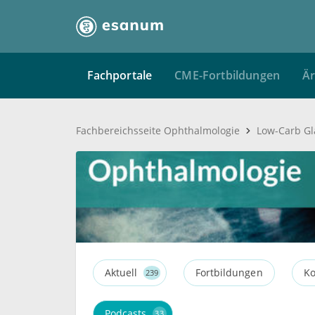
Fachportale
CME-Fortbildungen
Är
Fachbereichsseite Ophthalmologie
Low-Carb G
Aktuell
Fortbildungen
Ko
239
Podcasts
33