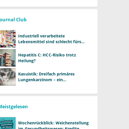
Journal Club
Industriell verarbeitete
Lebensmittel sind schlecht fürs
Gehirn
Hepatitis C: HCC-Risiko trotz
Heilung?
Kasuistik: Dreifach primäres
Lungenkarzinom – ein
ungewöhnlicher Fall
Meistgelesen
Wochenrückblick: Weichenstellung
im Gesundheitswesen: Kredite,