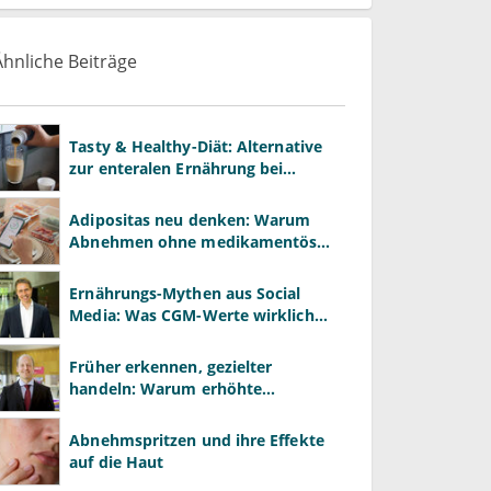
Ähnliche Beiträge
Tasty & Healthy-Diät: Alternative
zur enteralen Ernährung bei
Morbus Crohn?
Adipositas neu denken: Warum
Abnehmen ohne medikamentöse
Hilfe oft scheitert
Ernährungs-Mythen aus Social
Media: Was CGM-Werte wirklich
bedeuten – und was nicht
Früher erkennen, gezielter
handeln: Warum erhöhte
Leberwerte heute mehr verlangen
als ALT und AST
Abnehmspritzen und ihre Effekte
auf die Haut