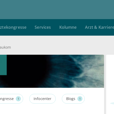
ztekongresse
Services
Kolumne
Arzt & Karrier
laukom
ngresse
Infocenter
Blogs
1
1