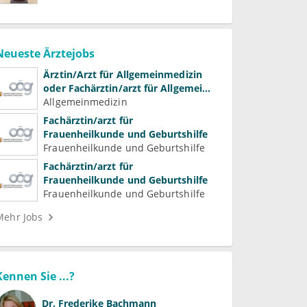
Neueste Ärztejobs
Ärztin/Arzt für Allgemeinmedizin
oder Fachärztin/arzt für Allgemein-
und Familienmedizin für
Allgemeinmedizin
Psychiatrie und
Fachärztin/arzt für
Psychotherapeutische Medizin
Frauenheilkunde und Geburtshilfe
Frauenheilkunde und Geburtshilfe
Fachärztin/arzt für
Frauenheilkunde und Geburtshilfe
Frauenheilkunde und Geburtshilfe
Mehr Jobs
Kennen Sie ...?
Dr.
Frederike Bachmann