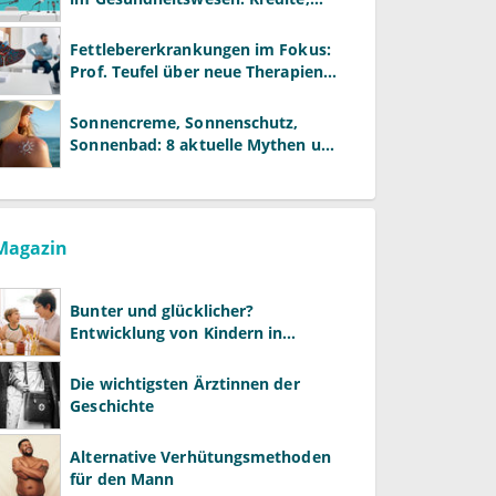
Reformen und neue Modelle
Fettlebererkrankungen im Fokus:
Prof. Teufel über neue Therapien
und die Rolle der Fachärzte
Sonnencreme, Sonnenschutz,
Sonnenbad: 8 aktuelle Mythen und
wie Sie Ihre Patienten richtig
aufklären können
Magazin
Bunter und glücklicher?
Entwicklung von Kindern in
LGBTQ+-Familien
Die wichtigsten Ärztinnen der
Geschichte
Alternative Verhütungsmethoden
für den Mann