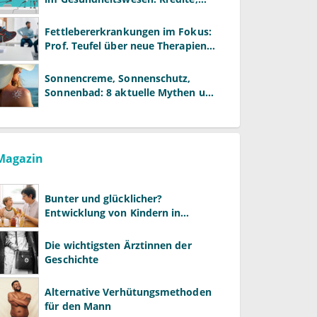
Reformen und neue Modelle
Fettlebererkrankungen im Fokus:
Prof. Teufel über neue Therapien
und die Rolle der Fachärzte
Sonnencreme, Sonnenschutz,
Sonnenbad: 8 aktuelle Mythen und
wie Sie Ihre Patienten richtig
aufklären können
Magazin
Bunter und glücklicher?
Entwicklung von Kindern in
LGBTQ+-Familien
Die wichtigsten Ärztinnen der
Geschichte
Alternative Verhütungsmethoden
für den Mann