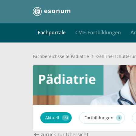
Fachportale
CME-Fortbildungen
Är
Fachbereichsseite Pädiatrie
Aktuell
Fortbildungen
151
3
zurück zur Übersicht