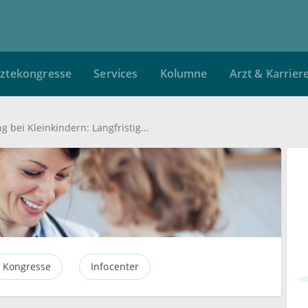
ztekongresse
Services
Kolumne
Arzt & Karrier
Gehirnerschütterung bei Kleinkindern: Langfristige Beschwerden sind keine Seltenheit
Kongresse
Infocenter