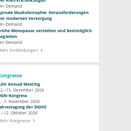
bei HNO-Erkrankungen
On-Demand
Spinale Muskelatrophie: Herausforderungen
der modernen Versorgung
On-Demand
Frühe Menopause verstehen und bestmöglich
begleiten
On-Demand
Mehr Fortbildungen
Kongresse
ASH Annual Meeting
12.–15. Dezember 2026
DGN-Kongress
4.–7. November 2026
Jahrestagung der DGHO
9.–12. Oktober 2026
Mehr Kongresse