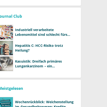
Journal Club
Industriell verarbeitete
Lebensmittel sind schlecht fürs
Gehirn
Hepatitis C: HCC-Risiko trotz
Heilung?
Kasuistik: Dreifach primäres
Lungenkarzinom – ein
ungewöhnlicher Fall
Meistgelesen
Wochenrückblick: Weichenstellung
im Gesundheitswesen: Kredite,