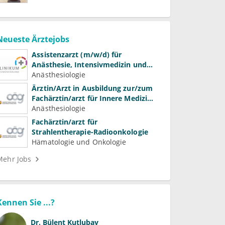
Neueste Ärztejobs
Assistenzarzt (m/w/d) für
Anästhesie, Intensivmedizin und
Schmerztherapie
Anästhesiologie
Ärztin/Arzt in Ausbildung zur/zum
Fachärztin/arzt für Innere Medizin
(Kardiologie, Nephrologie,
Anästhesiologie
Intensivmedizin)
Fachärztin/arzt für
Strahlentherapie-Radioonkologie
Hämatologie und Onkologie
Mehr Jobs
Kennen Sie ...?
Dr.
Bülent Kutlubay