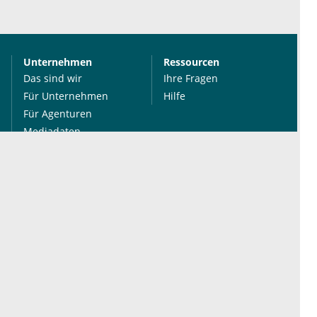
Unternehmen
Ressourcen
Das sind wir
Ihre Fragen
Für Unternehmen
Hilfe
Für Agenturen
Mediadaten
Presse
Karriere
Jobs
International
Social Media
esanum.it
Youtube
esanum.com
Twitter
esanum.fr
LinkedIn
Facebook
Podcasts