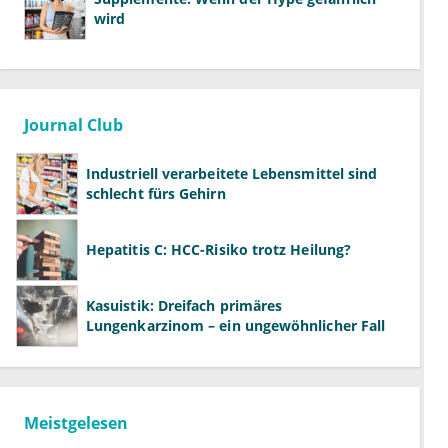
wird
Journal Club
Industriell verarbeitete Lebensmittel sind
schlecht fürs Gehirn
Hepatitis C: HCC-Risiko trotz Heilung?
Kasuistik: Dreifach primäres
Lungenkarzinom – ein ungewöhnlicher Fall
Meistgelesen