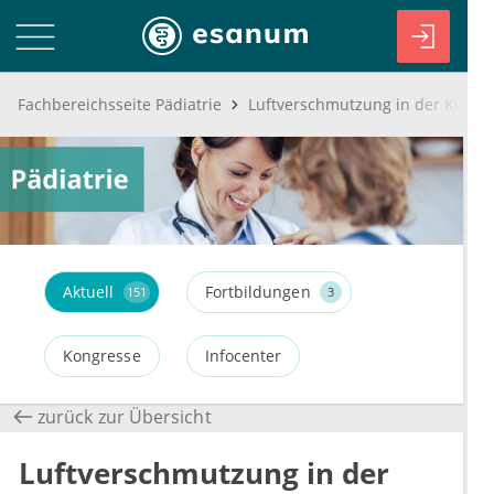
Fachbereichsseite Pädiatrie
Aktuell
Fortbildungen
151
3
Kongresse
Infocenter
zurück zur Übersicht
Luftverschmutzung in der