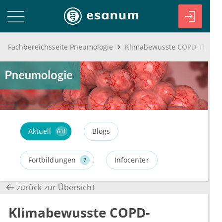
Fachbereichsseite Pneumologie
Aktuell
Blogs
641
Fortbildungen
Infocenter
7
zurück zur Übersicht
Klimabewusste COPD-