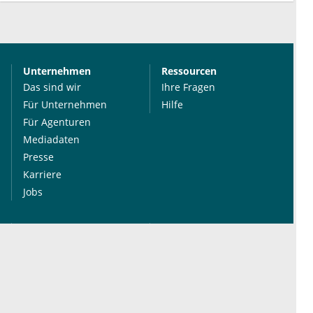
Unternehmen
Ressourcen
Das sind wir
Ihre Fragen
Für Unternehmen
Hilfe
Für Agenturen
Mediadaten
Presse
Karriere
Jobs
International
Social Media
esanum.it
Youtube
esanum.com
Twitter
esanum.fr
LinkedIn
Facebook