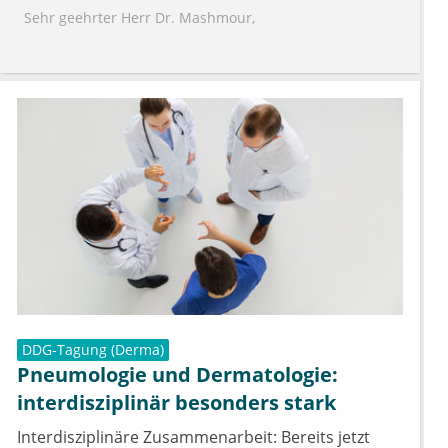
Sehr geehrter Herr Dr. Mashmour,
herzlichen Dank für Ihr ausführliches Feedback zu
unserem Artikel. Ihre fundierten Fragen berühren
wichtige klinische Aspekte, die einer tiefergehenden
Betrachtung bedürfen.
Aufgrund der Komplexität und Relevanz Ihrer
Anmerkungen haben wir uns entschlossen, Ihre Fragen
weiterzuleiten, mit dem Ziel einen eigenständigen
Fachartikel zu erarbeiten. Sollte dies gelingen, werden
wir Sie an dieser Stelle darüber informieren.
Mit freundlichen Grüßen
Ihr esanum Team
DDG-Tagung (Derma)
Pneumologie und Dermatologie:
interdisziplinär besonders stark
Interdisziplinäre Zusammenarbeit: Bereits jetzt