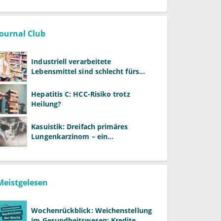
Journal Club
Industriell verarbeitete
Lebensmittel sind schlecht fürs
Gehirn
Hepatitis C: HCC-Risiko trotz
Heilung?
Kasuistik: Dreifach primäres
Lungenkarzinom – ein
ungewöhnlicher Fall
Meistgelesen
Wochenrückblick: Weichenstellung
im Gesundheitswesen: Kredite,