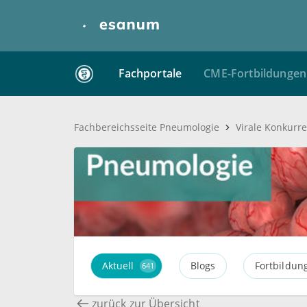
Fachportale
CME-Fortbildungen
Är
Fachbereichsseite Pneumologie
Aktuell
Blogs
Fortbildun
641
zurück zur Übersicht