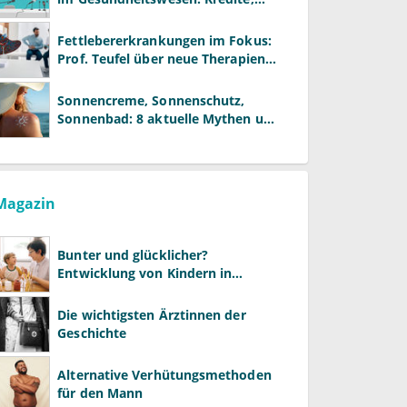
Reformen und neue Modelle
Fettlebererkrankungen im Fokus:
Prof. Teufel über neue Therapien
und die Rolle der Fachärzte
Sonnencreme, Sonnenschutz,
Sonnenbad: 8 aktuelle Mythen und
wie Sie Ihre Patienten richtig
aufklären können
Magazin
Bunter und glücklicher?
Entwicklung von Kindern in
LGBTQ+-Familien
Die wichtigsten Ärztinnen der
Geschichte
Alternative Verhütungsmethoden
für den Mann