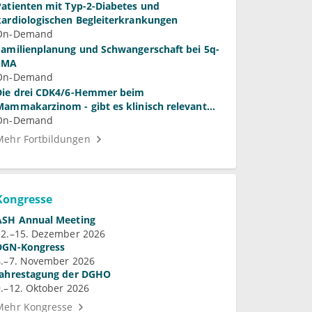
Patienten mit Typ-2-Diabetes und
kardiologischen Begleiterkrankungen
On-Demand
Familienplanung und Schwangerschaft bei 5q-
SMA
On-Demand
Die drei CDK4/6-Hemmer beim
Mammakarzinom - gibt es klinisch relevante
Unterschiede?
On-Demand
Mehr Fortbildungen
Kongresse
ASH Annual Meeting
12.–15. Dezember 2026
DGN-Kongress
4.–7. November 2026
Jahrestagung der DGHO
9.–12. Oktober 2026
Mehr Kongresse