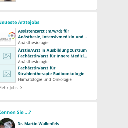
Neueste Ärztejobs
Assistenzarzt (m/w/d) für
Anästhesie, Intensivmedizin und
Schmerztherapie
Anästhesiologie
Ärztin/Arzt in Ausbildung zur/zum
Fachärztin/arzt für Innere Medizin
(Kardiologie, Nephrologie,
Anästhesiologie
Intensivmedizin)
Fachärztin/arzt für
Strahlentherapie-Radioonkologie
Hämatologie und Onkologie
Mehr Jobs
Kennen Sie ...?
Dr.
Martin Wallenfels