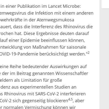
n einer Publikation im Lancet Microbe:
temwegsvirus die Infektion mit einem anderen
Abwehrkräfte in der Atemwegsmukosa
uert, dass die Interferenz des Rhinovirus die
ochen hat. Diese Ergebnisse deuten darauf
rlauf einer Epidemie beeinflussen können,
r Entwicklung von Maßnahmen für saisonale
2
OVID-19-Pandemie berücksichtigt werden."
 eine Reihe bedeutender Auswirkungen auf
 der im Beitrag genannten Wissenschaftler
dern als Limitation für große
idenz aus experimentellen Studien an
s Rhinovirus mit SARS-CoV-2 interferieren
4,5
CoV-2 sich gegenseitig blockieren
, aber
er normalen Vermischung können wir