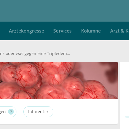
ztekongresse
Services
Kolumne
Arzt & Karrier
Virale Konkurrenz oder was gegen eine Tripledemic spricht
gen
Infocenter
7