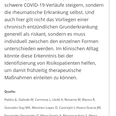
schwere COVID-19-Verläufe steigern, sondern
die rheumatische Erkrankung selbst. Und
auch hier gilt nicht das Vorliegen einer
chronisch entzündlichen Grunderkrankung
generell als riskant, sondern es muss
individuell zwischen den einzelnen Formen
unterschieden werden. Im klinischen Alltag
könnte diese Erkenntnis bei der
Identifizierung von Risikopatienten helfen,
um damit frühzeitig therapeutische
Maßnahmen einleiten zu können.
Quelle:
Pablos JL, Galindo M, Carmona L, Lledó A, Retuerto M, Blanco R,
Gonzalez-Gay MA, Martinez-Lopez D, Castrejón I, Alvaro-Gracia JM,
Fernández Fernández D, Mera-Varela A, Manrique-Arija S, Mena