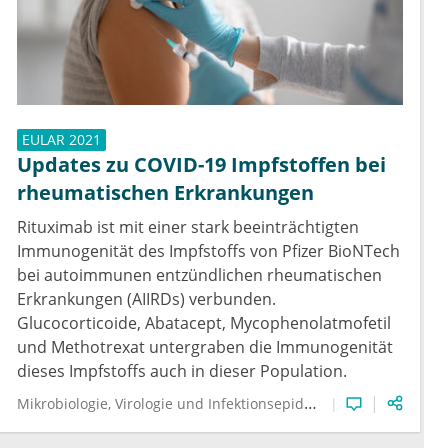
EULAR 2021
Updates zu COVID-19 Impfstoffen bei
rheumatischen Erkrankungen
Rituximab ist mit einer stark beeinträchtigten
Immunogenität des Impfstoffs von Pfizer BioNTech
bei autoimmunen entzündlichen rheumatischen
Erkrankungen (AIIRDs) verbunden.
Glucocorticoide, Abatacept, Mycophenolatmofetil
und Methotrexat untergraben die Immunogenität
dieses Impfstoffs auch in dieser Population.
Mikrobiologie, Virologie und Infektionsepidemiologie
Innere Me