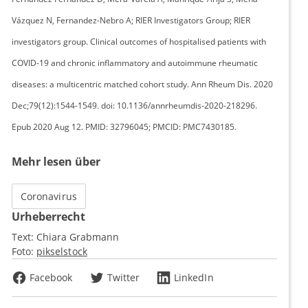
Vázquez N, Fernandez-Nebro A; RIER Investigators Group; RIER
investigators group. Clinical outcomes of hospitalised patients with
COVID-19 and chronic inflammatory and autoimmune rheumatic
diseases: a multicentric matched cohort study. Ann Rheum Dis. 2020
Dec;79(12):1544-1549. doi: 10.1136/annrheumdis-2020-218296.
Epub 2020 Aug 12. PMID: 32796045; PMCID: PMC7430185.
Mehr lesen über
Coronavirus
Urheberrecht
Text:
Chiara Grabmann
Foto:
pikselstock
Facebook
Twitter
LinkedIn