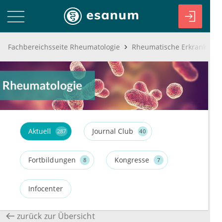
Fachbereichsseite Rheumatologie
Aktuell
Journal Club
287
40
Fortbildungen
Kongresse
8
7
Infocenter
zurück zur Übersicht