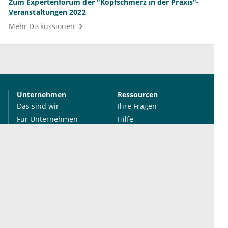
Zum Expertenforum der "Kopfschmerz in der Praxis"-
Veranstaltungen 2022
Mehr Diskussionen
Unternehmen
Ressourcen
Das sind wir
Ihre Fragen
Für Unternehmen
Hilfe
Für Agenturen
Mediadaten
Presse
Karriere
Jobs
International
Social Media
esanum.it
Youtube