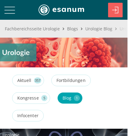
Fachbereichsseite Urologie
Blogs
Urologie Blog
Urologi
Aktuell
Fortbildungen
357
Kongresse
Blog
5
1
Infocenter
Urologie