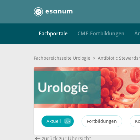
Fachportale
CME-Fortbildungen
Är
Fachbereichsseite Urologie
Aktuell
Fortbildungen
Ko
357
zurück zur Übersicht