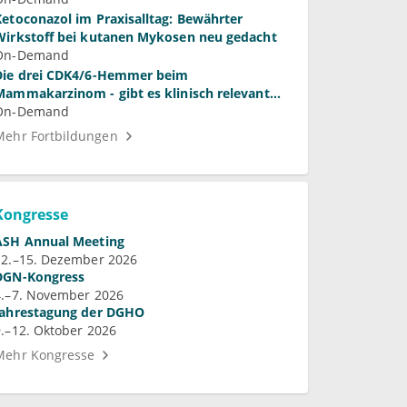
Ketoconazol im Praxisalltag: Bewährter
Wirkstoff bei kutanen Mykosen neu gedacht
On-Demand
Die drei CDK4/6-Hemmer beim
Mammakarzinom - gibt es klinisch relevante
Unterschiede?
On-Demand
Mehr Fortbildungen
Kongresse
ASH Annual Meeting
12.–15. Dezember 2026
DGN-Kongress
4.–7. November 2026
Jahrestagung der DGHO
9.–12. Oktober 2026
Mehr Kongresse