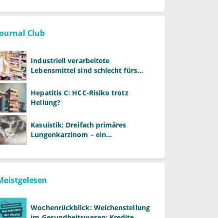
Journal Club
Industriell verarbeitete
Lebensmittel sind schlecht fürs
Gehirn
Hepatitis C: HCC-Risiko trotz
Heilung?
Kasuistik: Dreifach primäres
Lungenkarzinom – ein
ungewöhnlicher Fall
Meistgelesen
Wochenrückblick: Weichenstellung
im Gesundheitswesen: Kredite,