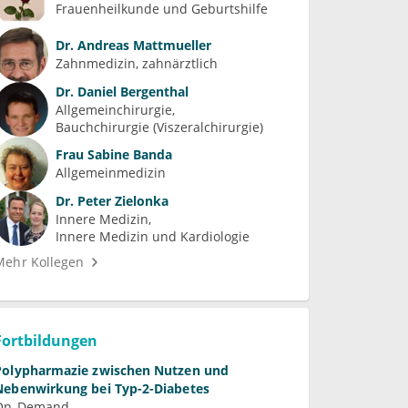
Frauenheilkunde und Geburtshilfe
Dr.
Andreas Mattmueller
Zahnmedizin, zahnärztlich
Dr.
Daniel Bergenthal
Allgemeinchirurgie
Bauchchirurgie (Viszeralchirurgie)
Frau
Sabine Banda
Allgemeinmedizin
Dr.
Peter Zielonka
Innere Medizin
Innere Medizin und Kardiologie
Mehr Kollegen
Fortbildungen
Polypharmazie zwischen Nutzen und
Nebenwirkung bei Typ-2-Diabetes
On-Demand