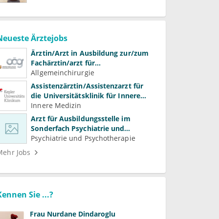
Neueste Ärztejobs
Ärztin/Arzt in Ausbildung zur/zum
Fachärztin/arzt für
Allgemeinchirurgie und
Allgemeinchirurgie
Gefäßchirurgie
Assistenzärztin/Assistenzarzt für
die Universitätsklinik für Innere
Medizin
Innere Medizin
Arzt für Ausbildungsstelle im
Sonderfach Psychiatrie und
Psychotherapeutische Medizin
Psychiatrie und Psychotherapie
(m/w/d)
Mehr Jobs
Kennen Sie ...?
Frau
Nurdane Dindaroglu