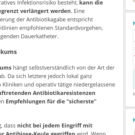
tives Infektionsrisiko besteht,
kann die
begrenzt verlängert werden
. Eine
erung der Antibiotikagabe entspricht
itlinien empfohlenen Standardvorgehen,
iegenden Dauerkatheter.
tikums
kums
hängt selbstverständlich von der Art der
. Da sich letztere jedoch lokal ganz
 Kliniken und operativ tätige niedergelassene
auftretenden Antibiotikaresistenzen
den
Empfehlungen für die “sicherste”
g, dass
nicht bei jedem Eingriff mit
ur Antibiose-Keule gegriffen
wird. Wenn