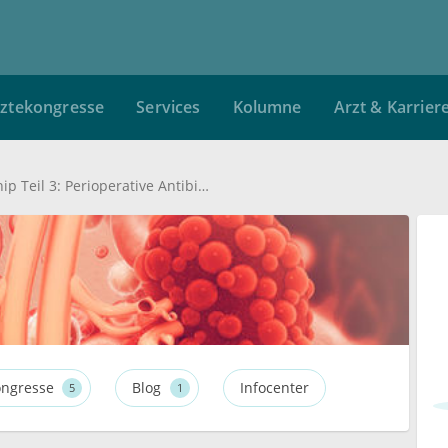
ztekongresse
Services
Kolumne
Arzt & Karrier
Antibiotic Stewardship Teil 3: Perioperative Antibiotikaprophylaxe
ngresse
Blog
Infocenter
5
1