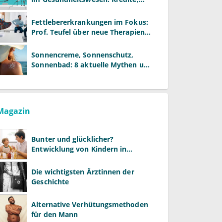
Reformen und neue Modelle
Fettlebererkrankungen im Fokus:
Prof. Teufel über neue Therapien
und die Rolle der Fachärzte
Sonnencreme, Sonnenschutz,
Sonnenbad: 8 aktuelle Mythen und
wie Sie Ihre Patienten richtig
aufklären können
Magazin
Bunter und glücklicher?
Entwicklung von Kindern in
LGBTQ+-Familien
Die wichtigsten Ärztinnen der
Geschichte
Alternative Verhütungsmethoden
für den Mann