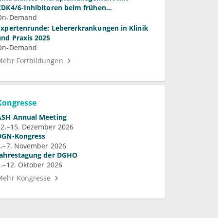
CDK4/6-Inhibitoren beim frühen
Mammakarzinom
On-Demand
Expertenrunde: Lebererkrankungen in Klinik
und Praxis 2025
On-Demand
Mehr Fortbildungen
Kongresse
ASH Annual Meeting
12.–15. Dezember 2026
DGN-Kongress
4.–7. November 2026
Jahrestagung der DGHO
9.–12. Oktober 2026
Mehr Kongresse