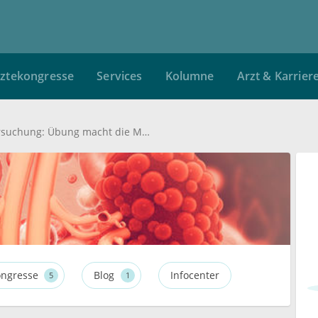
ztekongresse
Services
Kolumne
Arzt & Karrier
Digital-rektale Untersuchung: Übung macht die Meister
ngresse
Blog
Infocenter
5
1