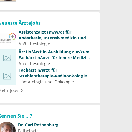
Neueste Ärztejobs
Assistenzarzt (m/w/d) für
Anästhesie, Intensivmedizin und
Schmerztherapie
Anästhesiologie
Ärztin/Arzt in Ausbildung zur/zum
Fachärztin/arzt für Innere Medizin
(Kardiologie, Nephrologie,
Anästhesiologie
Intensivmedizin)
Fachärztin/arzt für
Strahlentherapie-Radioonkologie
Hämatologie und Onkologie
Mehr Jobs
Kennen Sie ...?
Dr.
Carl Rothenburg
Pathologie