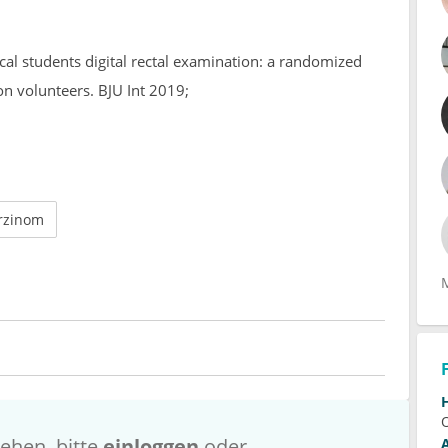
cal students digital rectal examination: a randomized
on volunteers. BJU Int 2019;
rzinom
ehen, bitte
einloggen
oder