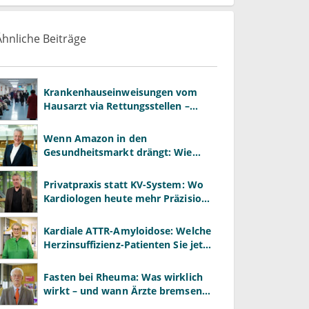
Ähnliche Beiträge
Krankenhauseinweisungen vom
Hausarzt via Rettungsstellen –
wozu?
Wenn Amazon in den
Gesundheitsmarkt drängt: Wie
Praxen im Plattformzeitalter
bestehen können
Privatpraxis statt KV-System: Wo
Kardiologen heute mehr Präzision
gewinnen – und wo neue Risiken
entstehen
Kardiale ATTR-Amyloidose: Welche
Herzinsuffizienz-Patienten Sie jetzt
gezielt screenen sollten
Fasten bei Rheuma: Was wirklich
wirkt – und wann Ärzte bremsen
müssen