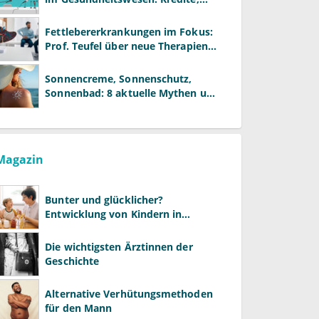
Reformen und neue Modelle
Fettlebererkrankungen im Fokus:
Prof. Teufel über neue Therapien
und die Rolle der Fachärzte
Sonnencreme, Sonnenschutz,
Sonnenbad: 8 aktuelle Mythen und
wie Sie Ihre Patienten richtig
aufklären können
Magazin
Bunter und glücklicher?
Entwicklung von Kindern in
LGBTQ+-Familien
Die wichtigsten Ärztinnen der
Geschichte
Alternative Verhütungsmethoden
für den Mann