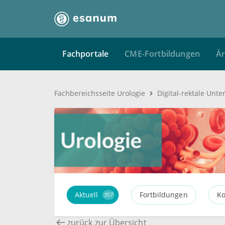
Fachportale
CME-Fortbildungen
Är
Fachbereichsseite Urologie
Aktuell
Fortbildungen
Ko
357
zurück zur Übersicht