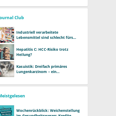
Journal Club
Industriell verarbeitete
Lebensmittel sind schlecht fürs
Gehirn
Hepatitis C: HCC-Risiko trotz
Heilung?
Kasuistik: Dreifach primäres
Lungenkarzinom – ein
ungewöhnlicher Fall
Meistgelesen
Wochenrückblick: Weichenstellung
im Gesundheitswesen: Kredite,