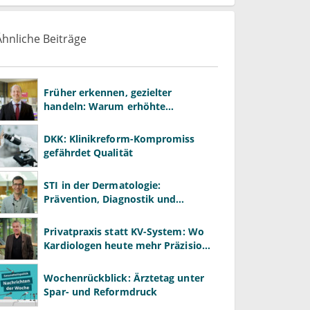
Ähnliche Beiträge
Früher erkennen, gezielter
handeln: Warum erhöhte
Leberwerte heute mehr verlangen
als ALT und AST
DKK: Klinikreform-Kompromiss
gefährdet Qualität
STI in der Dermatologie:
Prävention, Diagnostik und
Risikomanagement richtig
gestalten
Privatpraxis statt KV-System: Wo
Kardiologen heute mehr Präzision
gewinnen – und wo neue Risiken
entstehen
Wochenrückblick: Ärztetag unter
Spar- und Reformdruck