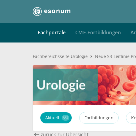
Fachportale
CME-Fortbildungen
Är
Fachbereichsseite Urologie
Aktuell
Fortbildungen
Ko
357
zurück zur Übersicht