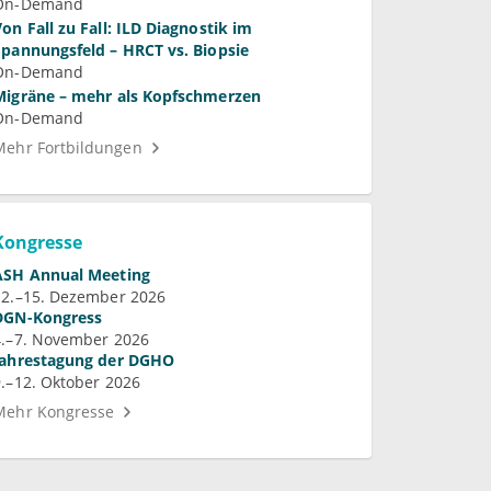
Laktobazillen bei bakterieller Vaginose und
On-Demand
Vulvovaginalkandidose
Von Fall zu Fall: ILD Diagnostik im
Spannungsfeld – HRCT vs. Biopsie
On-Demand
Migräne – mehr als Kopfschmerzen
On-Demand
Mehr Fortbildungen
Kongresse
ASH Annual Meeting
12.–15. Dezember 2026
DGN-Kongress
4.–7. November 2026
Jahrestagung der DGHO
9.–12. Oktober 2026
Mehr Kongresse