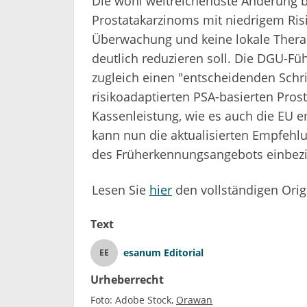
Die wohl weitreichendste Änderung bet
Prostatakarzinoms mit niedrigem Risik
Überwachung und keine lokale Thera
deutlich reduzieren soll. Die DGU-Füh
zugleich einen "entscheidenden Schrit
risikoadaptierten PSA-basierten Pr
Kassenleistung, wie es auch die EU
kann nun die aktualisierten Empfehl
des Früherkennungsangebots einbez
Lesen Sie
hier
den vollständigen Origi
Text
esanum Editorial
EE
Urheberrecht
Foto:
Adobe Stock
Orawan