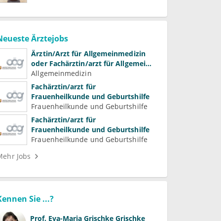
Neueste Ärztejobs
Ärztin/Arzt für Allgemeinmedizin
oder Fachärztin/arzt für Allgemein-
und Familienmedizin für
Allgemeinmedizin
Psychiatrie und
Fachärztin/arzt für
Psychotherapeutische Medizin
Frauenheilkunde und Geburtshilfe
Frauenheilkunde und Geburtshilfe
Fachärztin/arzt für
Frauenheilkunde und Geburtshilfe
Frauenheilkunde und Geburtshilfe
Mehr Jobs
Kennen Sie ...?
Prof.
Eva-Maria Grischke Grischke