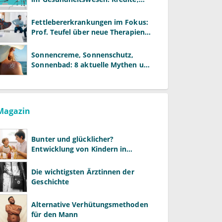
Reformen und neue Modelle
Fettlebererkrankungen im Fokus:
Prof. Teufel über neue Therapien
und die Rolle der Fachärzte
Sonnencreme, Sonnenschutz,
Sonnenbad: 8 aktuelle Mythen und
wie Sie Ihre Patienten richtig
aufklären können
Magazin
Bunter und glücklicher?
Entwicklung von Kindern in
LGBTQ+-Familien
Die wichtigsten Ärztinnen der
Geschichte
Alternative Verhütungsmethoden
für den Mann