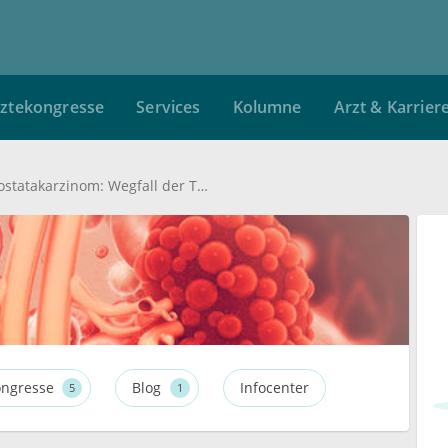
ztekongresse
Services
Kolumne
Arzt & Karrier
Neue S3-Leitlinie Prostatakarzinom: Wegfall der Tastuntersuchung und Stärkung der aktiven Überwachung
ngresse
Blog
Infocenter
5
1