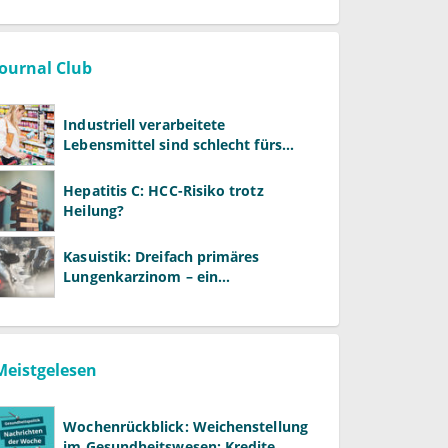
Journal Club
Industriell verarbeitete
Lebensmittel sind schlecht fürs
Gehirn
Hepatitis C: HCC-Risiko trotz
Heilung?
Kasuistik: Dreifach primäres
Lungenkarzinom – ein
ungewöhnlicher Fall
Meistgelesen
Wochenrückblick: Weichenstellung
im Gesundheitswesen: Kredite,