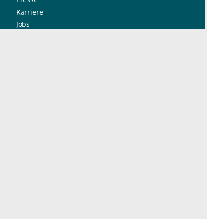
Karriere
Jobs
International
Social Media
esanum.it
Youtube
esanum.com
Twitter
esanum.fr
LinkedIn
Facebook
Podcasts
Instagram
Kontakt
Datenschutz
AGB
Impressum
Cookie-Einstellung
© 2026 esanum GmbH