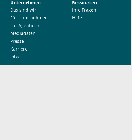
Unternehmen
Ressourcen
Das sind wir
Ihre Fragen
Für Unternehmen
Hilfe
Für Agenturen
Mediadaten
Presse
Karriere
Jobs
International
Social Media
esanum.it
Youtube
esanum.com
Twitter
esanum.fr
LinkedIn
Facebook
Podcasts
Instagram
Kontakt
Datenschutz
AGB
Impressum
Cookie-Einstellung