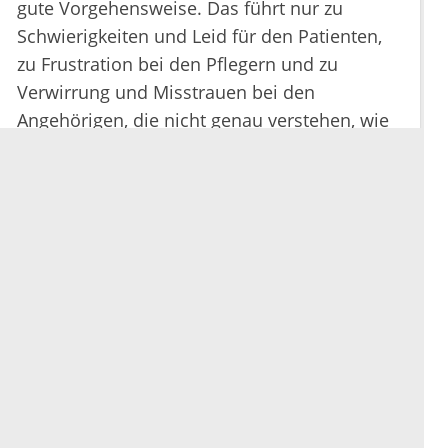
gute Vorgehensweise. Das führt nur zu
Schwierigkeiten und Leid für den Patienten,
zu Frustration bei den Pflegern und zu
Verwirrung und Misstrauen bei den
Angehörigen, die nicht genau verstehen, wie
es weitergeht.
Gibt es innerhalb der Krankenhäuser
oder zwischen Krankenhaus- und
niedergelassenen Ärzten
multidisziplinäre Arbeitsgruppen, die
sich mit der Betreuung von Patienten
am Lebensende befassen?
In Italien ist das heute leider immer noch
sehr uneinheitlich und kleinteilig. Ich weiß