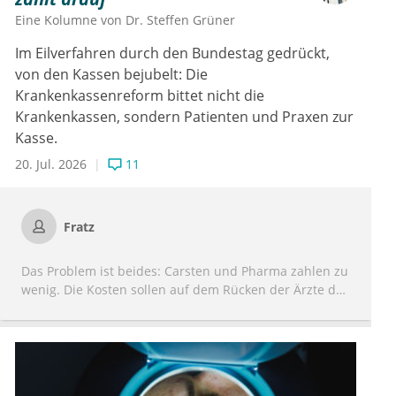
Eine Kolumne von
Dr.
Steffen Grüner
Im Eilverfahren durch den Bundestag gedrückt,
von den Kassen bejubelt: Die
Krankenkassenreform bittet nicht die
Krankenkassen, sondern Patienten und Praxen zur
Kasse.
20. Jul. 2026
11
Fratz
Das Problem ist beides: Carsten und Pharma zahlen zu
wenig. Die Kosten sollen auf dem Rücken der Ärzte des
Pflegepersonals und der MFAs getragen werden.
Wie immer: ungerecht