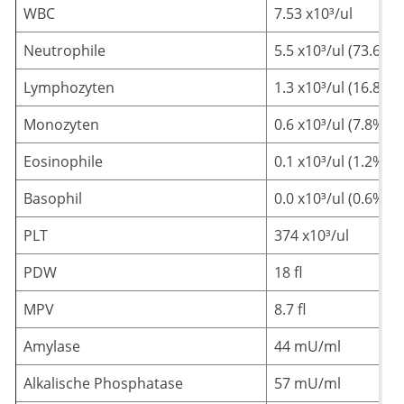
WBC
7.53 x10³/ul
Neutrophile
5.5 x10³/ul (73.6%)
Lymphozyten
1.3 x10³/ul (16.8%)
Monozyten
0.6 x10³/ul (7.8%)
Eosinophile
0.1 x10³/ul (1.2%)
Basophil
0.0 x10³/ul (0.6%)
PLT
374 x10³/ul
PDW
18 fl
MPV
8.7 fl
Amylase
44 mU/ml
Alkalische Phosphatase
57 mU/ml