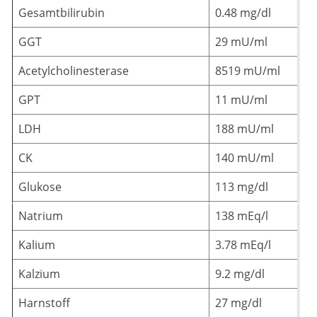
Gesamtbilirubin
0.48 mg/dl
GGT
29 mU/ml
Acetylcholinesterase
8519 mU/ml
GPT
11 mU/ml
LDH
188 mU/ml
CK
140 mU/ml
Glukose
113 mg/dl
Natrium
138 mEq/l
Kalium
3.78 mEq/l
Kalzium
9.2 mg/dl
Harnstoff
27 mg/dl