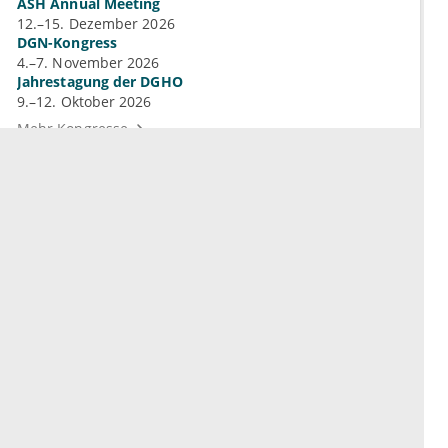
ASH Annual Meeting
12.–15. Dezember 2026
DGN-Kongress
4.–7. November 2026
Jahrestagung der DGHO
9.–12. Oktober 2026
Mehr Kongresse
Unternehmen
Ressourcen
Das sind wir
Ihre Fragen
Für Unternehmen
Hilfe
Für Agenturen
Mediadaten
Presse
Karriere
Jobs