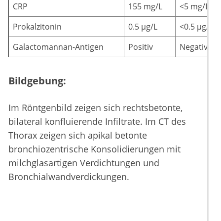
CRP
155 mg/L
<5 mg/L
Prokalzitonin
0.5 µg/L
<0.5 µg/L
Galactomannan-Antigen
Positiv
Negativ
Bildgebung:
Im Röntgenbild zeigen sich rechtsbetonte,
bilateral konfluierende Infiltrate. Im CT des
Thorax zeigen sich apikal betonte
bronchiozentrische Konsolidierungen mit
milchglasartigen Verdichtungen und
Bronchialwandverdickungen.