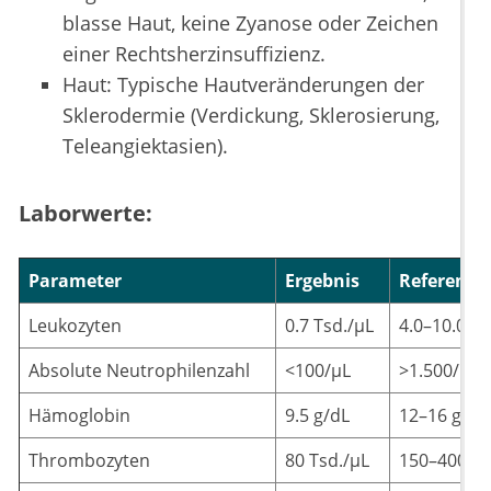
blasse Haut, keine Zyanose oder Zeichen
einer Rechtsherzinsuffizienz.
Haut: Typische Hautveränderungen der
Sklerodermie (Verdickung, Sklerosierung,
Teleangiektasien).
Laborwerte:
Parameter
Ergebnis
Referenzb
Leukozyten
0.7 Tsd./µL
4.0–10.0 Ts
Absolute Neutrophilenzahl
<100/µL
>1.500/µL
Hämoglobin
9.5 g/dL
12–16 g/dL
Thrombozyten
80 Tsd./µL
150–400 Ts