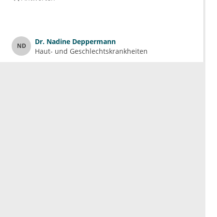
Dr.
Nadine Deppermann
ND
Haut- und Geschlechtskrankheiten
Ektoparasitose z B Gamasidiose
Antworten
Frau
Khira Benmoussa
KB
Allgemeinmedizin
Flöhe
Antworten
Dr.
Petra Böckenförde
PB