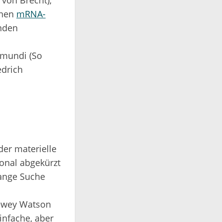
 von Brecht),
enen
mRNA-
nden
 mundi (So
edrich
der materielle
ional abgekürzt
lange Suche
Dewey Watson
infache, aber