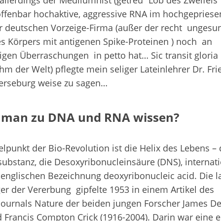
 allerdings der Medilumnist (getreu “Lob des Zweifels”
offenbar hochaktive, aggressive RNA im hochgepries
 deutschen Vorzeige-Firma (außer der recht ungesu
s Körpers mit antigenen Spike-Proteinen ) noch an
en Überraschungen in petto hat… Sic transit gloria
hm der Welt) pflegte mein seliger Lateinlehrer Dr. Fri
rseburg weise zu sagen…
e man zu DNA und RNA wissen?
lpunkt der Bio-Revolution ist die Helix des Lebens – 
substanz, die Desoxyribonucleinsäure (DNS), internat
englischen Bezeichnung deoxyribonucleic acid. Die 
r der Vererbung gipfelte 1953 in einem Artikel des
journals Nature der beiden jungen Forscher James 
d Francis Compton Crick (1916-2004). Darin war eine e