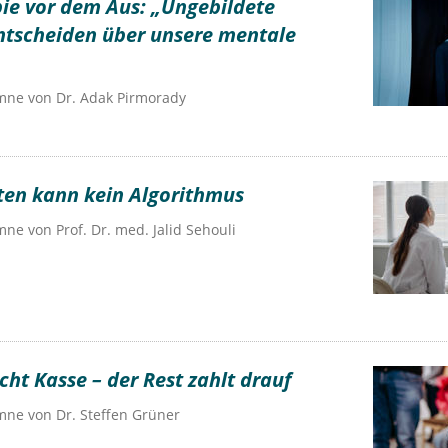
ie vor dem Aus: „Ungebildete
tscheiden über unsere mentale
umne von
Dr.
Adak Pirmorady
ten kann kein Algorithmus
umne von
Prof. Dr. med. Jalid Sehouli
ht Kasse – der Rest zahlt drauf
umne von
Dr.
Steffen Grüner