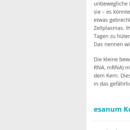
unbewegliche D
sie – es könnt
etwas gebrechl
Zellplasmas. I
Tagen zu hüten
Das nennen wir
Die kleine bew
RNA, mRNA) mil
dem Kern. Dies
in das gefährl
esanum K