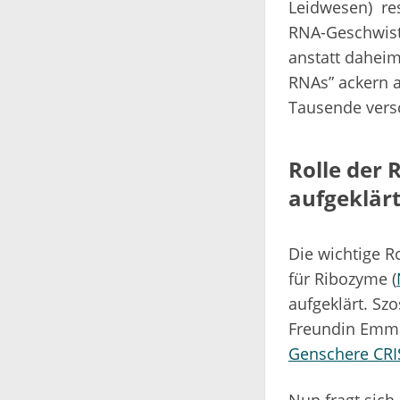
Leidwesen) res
RNA-Geschwiste
anstatt daheim
RNAs” ackern a
Tausende versc
Rolle der
aufgeklär
Die wichtige R
für Ribozyme (
aufgeklärt. Sz
Freundin Emma
Genschere CR