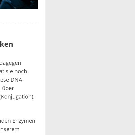
iken
 dagegen
at sie noch
iese DNA-
n über
(Konjugation).
renden Enzymen
 unserem