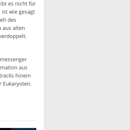
bt es nicht für
ist wie gesagt
elt des
n aus alten
verdoppelt.
 (messenger
rmation aus
tracks hinein
er Eukaryoten.