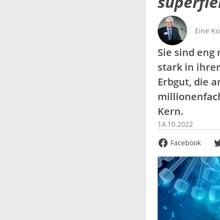
superfl
Eine K
Sie sind eng
stark in ihr
Erbgut, die a
millionenfac
Kern.
14.10.2022
Facebook