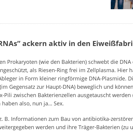
RNAs” ackern aktiv in den Eiweißfabr
ren Prokaryoten (wie den Bakterien) schwebt die DNA
ngeschützt, als Riesen-Ring frei im Zellplasma. Hier h
Ableger in Form kleiner ringförmige DNA-Plasmide. D
 (im Gegensatz zur Haupt-DNA) beweglich und könne
-Pili zwischen Bakterienzellen ausgetauscht werden 
 haben also, nun ja… Sex.
z. B. Informationen zum Bau von antibiotika-zerstö
weitergegeben werden und ihre Träger-Bakterien (zu