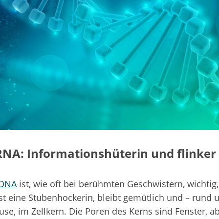
NA: Informationshüterin und flinker
DNA
ist, wie oft bei berühmten Geschwistern, wichtig,
 ist eine Stubenhockerin, bleibt gemütlich und – rund 
se, im Zellkern. Die Poren des Kerns sind Fenster, ab