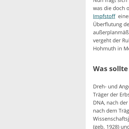
Nun fragt sich
was die doch 
Impfstoff
einer
Überflutung de
außerplanmäßig
vergeht der Ru
Hohmuth in Me
Was sollt
Dreh- und Ange
Träger der Erb
DNA, nach der 
nach dem Träge
Wissenschafts
(geb. 1928) un