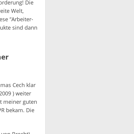
orderung! Die
eite Welt,
se “Arbeiter-
dukte sind dann
ner
omas Cech klar
2009 ) weiter
it meiner guten
PR bekam. Die