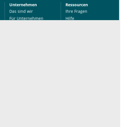
Unternehmen
Ressourcen
Das sind wir
Ihre Fragen
Für Unternehmen
Hilfe
Für Agenturen
Mediadaten
Presse
Karriere
Jobs
International
Social Media
esanum.it
Youtube
esanum.com
Twitter
esanum.fr
LinkedIn
Facebook
Podcasts
Instagram
Kontakt
Datenschutz
AGB
Impressum