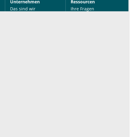
Unternehmen
Ressourcen
Das sind wir
Ihre Fragen
Für Unternehmen
Hilfe
Für Agenturen
Mediadaten
Presse
Karriere
Jobs
International
Social Media
esanum.it
Youtube
esanum.com
Twitter
esanum.fr
LinkedIn
Facebook
Podcasts
Instagram
Kontakt
Datenschutz
AGB
Impressum
Cookie-Einstellung