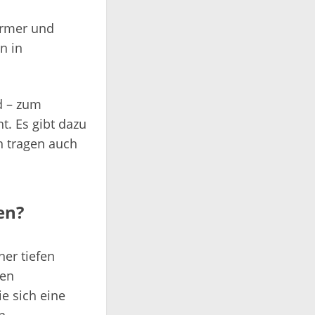
oärmer und
n in
d – zum
t. Es gibt dazu
en tragen auch
en?
ner tiefen
ten
e sich eine