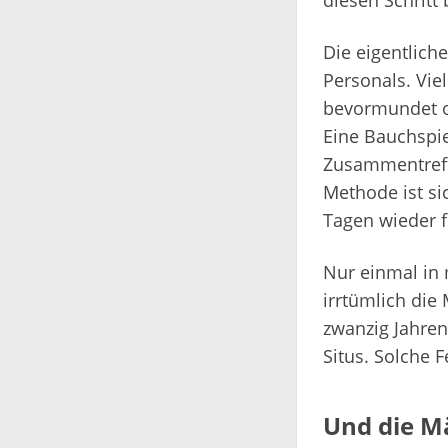
diesen Schritt 
Die eigentlich
Personals. Vie
bevormundet od
Eine Bauchspie
Zusammentreff
Methode ist si
Tagen wieder fi
Nur einmal in 
irrtümlich die
zwanzig Jahren
Situs. Solche 
Und die M