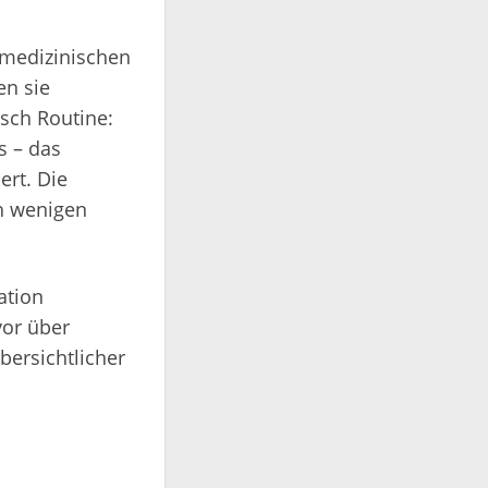
s medizinischen
en sie
sch Routine:
s – das
rt. Die
ch wenigen
ation
vor über
bersichtlicher