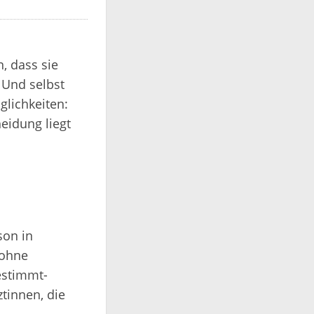
, dass sie
 Und selbst
glichkeiten:
heidung liegt
son in
 ohne
estimmt-
ztinnen, die