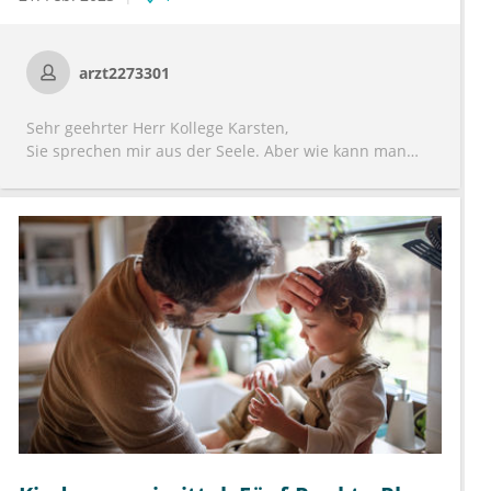
arzt2273301
Sehr geehrter Herr Kollege Karsten,
Sie sprechen mir aus der Seele. Aber wie kann man
diese Entwicklung ändern? Zusätzlich vergeuden wir
unsere Zeit mit von Schulen und Kitas geforderten
nicht nachvollziehbaren Bescheinigungen, die ja auch
rechtlich und inhaltlich nicht erfüllbar sind.
Zusätzlich wird Ergotherapie bei Schulproblemen etc.
und Logotherapie bei zweisprachiger Erziehung von
Schulen und Kitas gefordert. Wir verlieren unsere Zeit
in langen Diskussionen mit den Eltern und beide
Seiten (wir und Elternteile) sind unzufrieden. Das ist
alles nicht zielführend.
Gespräche Mit Schul- und Kitaleitungen sind ineffektiv.
Unser Beruf hat einen anderen Sinn bekommen, der in
vielen Fällen nicht mehr unserem Berufsbild
entspricht.