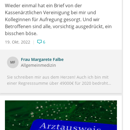
Wieder einmal hat ein Brief von der
Kassenärztlichen Vereinigung bei mir und
Kolleginnen für Aufregung gesorgt. Und wir
Betroffenen sind alle, vorsichtig ausgedrückt, ein
bisschen böse.
19. Okt. 2022
6
Frau
Margarete Falbe
MF
Allgemeinmedizin
Sie schreiben mir aus dem Herzen! Auch ich bin mit
einer Regresssumme über 49000€ für 2020 bedroht
worden, habe in vielen Stunden Einzelbegründungen
gesucht und allgemeine Argumente vorgebracht. Den
Durchschnittswert im vorauseilenden Gehorsam für
das schlimmste Pandemiejahr ermitteln, wie hätte ich
das machen sollen? Wir hatten jeden einzelnen Tag
auf und fühlen uns willkürlich und abfällig behandelt.
Wie es am Ende ausgeht, müssen wir noch abwarten.