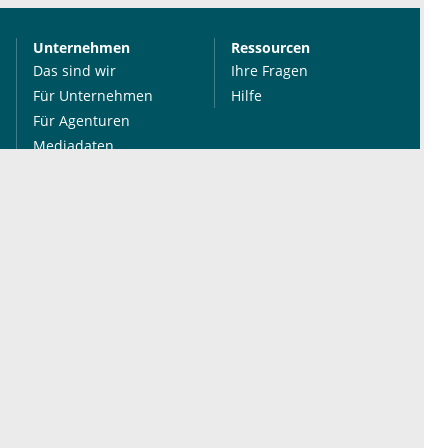
Unternehmen
Ressourcen
Das sind wir
Ihre Fragen
Für Unternehmen
Hilfe
Für Agenturen
Mediadaten
Presse
Karriere
Jobs
International
Social Media
esanum.it
Youtube
esanum.com
Twitter
esanum.fr
LinkedIn
Facebook
Podcasts
Instagram
Kontakt
Datenschutz
AGB
Impressum