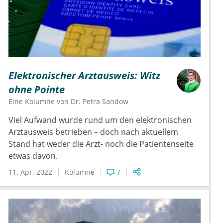
Eine Handlungsempfehlung gibt es logischerweise
nicht, es wären einfach alle unbehandelt geblieben
und hätten der Terminservicestelle ihren Frust
erklären können.
Elektronischer Arztausweis: Witz
ohne Pointe
Eine Kolumne von
Dr.
Petra Sandow
Viel Aufwand wurde rund um den elektronischen
Arztausweis betrieben – doch nach aktuellem
Stand hat weder die Arzt- noch die Patientenseite
etwas davon.
11. Apr. 2022
Kolumne
7