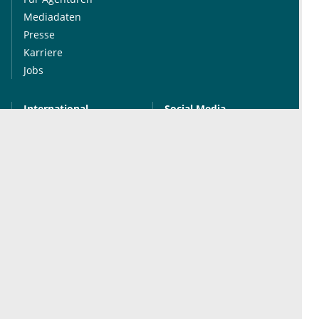
Mediadaten
Presse
Karriere
Jobs
International
Social Media
esanum.it
Youtube
esanum.com
Twitter
esanum.fr
LinkedIn
Facebook
Podcasts
Instagram
Kontakt
Datenschutz
AGB
Impressum
Cookie-Einstellung
© 2026 esanum GmbH