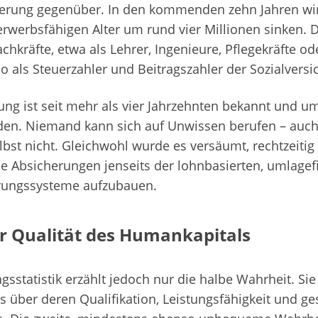
erung gegenüber. In den kommenden zehn Jahren wir
werbsfähigen Alter um rund vier Millionen sinken. D
achkräfte, etwa als Lehrer, Ingenieure, Pflegekräfte ode
 als Steuerzahler und Beitragszahler der Sozialvers
ung ist seit mehr als vier Jahrzehnten bekannt und 
den. Niemand kann sich auf Unwissen berufen – auch
lbst nicht. Gleichwohl wurde es versäumt, rechtzeiti
 Absicherungen jenseits der lohnbasierten, umlagef
erungssysteme aufzubauen.
er Qualität des Humankapitals
sstatistik erzählt jedoch nur die halbe Wahrheit. Sie
ts über deren Qualifikation, Leistungsfähigkeit und g