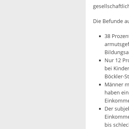
gesellschaftlic
Die Befunde au
38 Prozen
armutsgef
Bildungsa
Nur 12 Pr
bei Kinde
Böckler-St
Männer m
haben ein
Einkommen
Der subje
Einkommen
bis schle