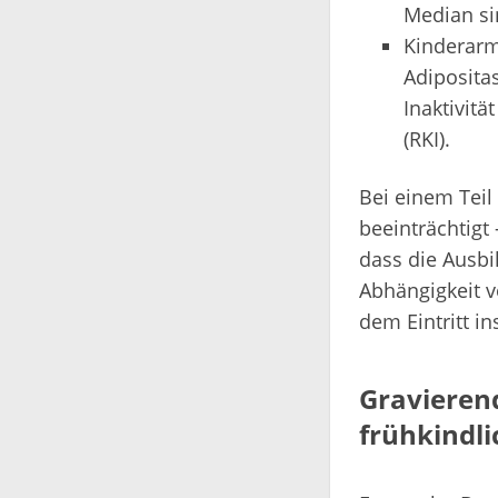
Median sin
Kinderarm
Adipositas
Inaktivitä
(RKI).
Bei einem Teil
beeinträchtigt
dass die Ausbi
Abhängigkeit v
dem Eintritt i
Gravierend
frühkindl