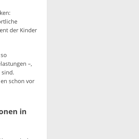
ken:
ortliche
zent der Kinder
 so
lastungen –,
 sind.
len schon vor
ionen in