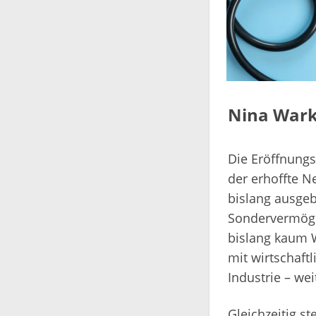
Nina Wark
Die Eröffnungs
der erhoffte N
bislang ausgeb
Sondervermöge
bislang kaum W
mit wirtschaft
Industrie – weit
Gleichzeitig s