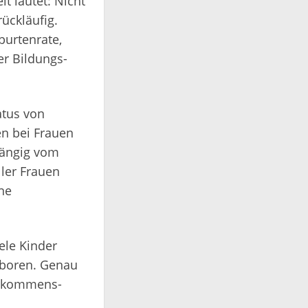
 lautet: Nicht
ückläufig.
burtenrate,
r Bildungs-
atus von
en bei Frauen
hängig vom
ller Frauen
ne
ele Kinder
eboren. Genau
Einkommens-