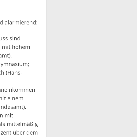
nd alarmierend:
uss sind
rn mit hohem
amt).
 Gymnasium;
ch (Hans-
ianeinkommen
mit einem
undesamt).
n mit
ls mittelmäßig
ozent über dem