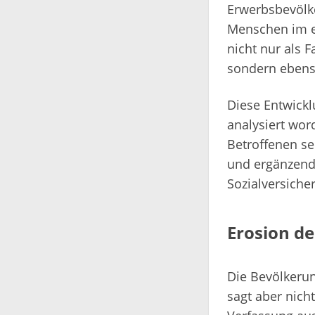
Erwerbsbevölk
Menschen im er
nicht nur als F
sondern ebenso
Diese Entwickl
analysiert wor
Betroffenen se
und ergänzende
Sozialversich
Erosion d
Die Bevölkerung
sagt aber nich