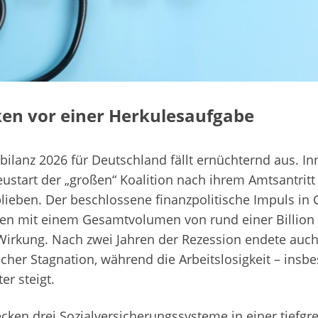
en vor einer Herkulesaufgabe
bilanz 2026 für Deutschland fällt ernüchternd aus. Inn
eustart der „großen“ Koalition nach ihrem Amtsantrit
lieben. Der beschlossene finanzpolitische Impuls in G
n mit einem Gesamtvolumen von rund einer Billion E
irkung. Nach zwei Jahren der Rezession endete auch 
licher Stagnation, während die Arbeitslosigkeit – insb
er steigt.
tecken drei Sozialversicherungssysteme in einer tiefgr