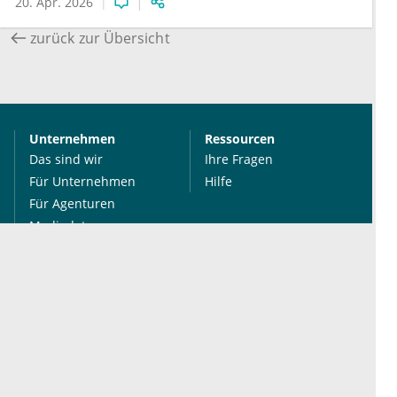
20. Apr. 2026
zurück zur Übersicht
Unternehmen
Ressourcen
Das sind wir
Ihre Fragen
Für Unternehmen
Hilfe
Für Agenturen
Mediadaten
Presse
Karriere
Jobs
International
Social Media
esanum.it
Youtube
esanum.com
Twitter