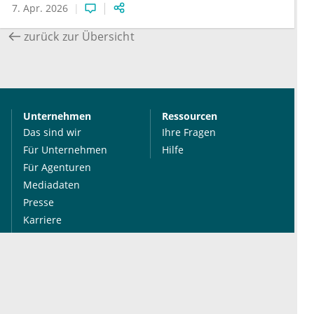
7. Apr. 2026
zurück zur Übersicht
Unternehmen
Ressourcen
Das sind wir
Ihre Fragen
Für Unternehmen
Hilfe
Für Agenturen
Mediadaten
Presse
Karriere
Jobs
International
Social Media
esanum.it
Youtube
esanum.com
Twitter