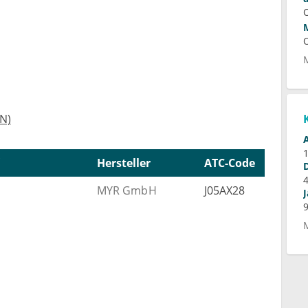
N)
Hersteller
ATC-Code
MYR GmbH
J05AX28