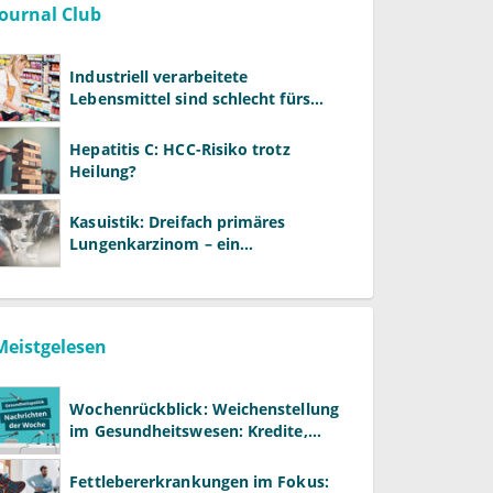
Journal Club
Industriell verarbeitete
Lebensmittel sind schlecht fürs
Gehirn
Hepatitis C: HCC-Risiko trotz
Heilung?
Kasuistik: Dreifach primäres
Lungenkarzinom – ein
ungewöhnlicher Fall
Meistgelesen
Wochenrückblick: Weichenstellung
im Gesundheitswesen: Kredite,
Reformen und neue Modelle
Fettlebererkrankungen im Fokus: