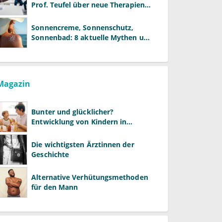
Prof. Teufel über neue Therapien
und die Rolle der Fachärzte
Sonnencreme, Sonnenschutz,
Sonnenbad: 8 aktuelle Mythen und
wie Sie Ihre Patienten richtig
aufklären können
Magazin
Bunter und glücklicher?
Entwicklung von Kindern in
LGBTQ+-Familien
Die wichtigsten Ärztinnen der
Geschichte
Alternative Verhütungsmethoden
für den Mann