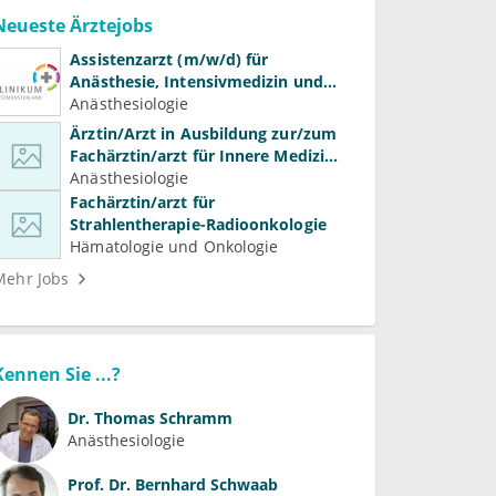
Neueste Ärztejobs
Assistenzarzt (m/w/d) für
Anästhesie, Intensivmedizin und
Schmerztherapie
Anästhesiologie
Ärztin/Arzt in Ausbildung zur/zum
Fachärztin/arzt für Innere Medizin
(Kardiologie, Nephrologie,
Anästhesiologie
Intensivmedizin)
Fachärztin/arzt für
Strahlentherapie-Radioonkologie
Hämatologie und Onkologie
Mehr Jobs
Kennen Sie ...?
Dr.
Thomas Schramm
Anästhesiologie
Prof. Dr.
Bernhard Schwaab