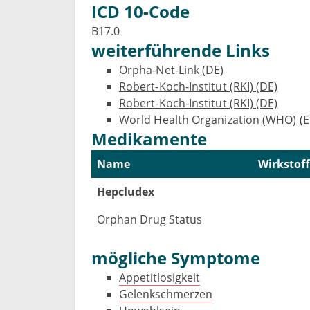
ICD 10-Code
B17.0
weiterführende Links
Orpha-Net-Link (DE)
Robert-Koch-Institut (RKI) (DE)
Robert-Koch-Institut (RKI) (DE)
World Health Organization (WHO) (E
Medikamente
Name
Wirkstoff
Hepcludex
Orphan Drug Status
mögliche Symptome
Appetitlosigkeit
Gelenkschmerzen