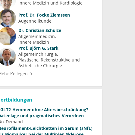
Innere Medizin und Kardiologie
Prof. Dr.
Focke Ziemssen
Augenheilkunde
Dr.
Christian Schulze
Allgemeinmedizin
Innere Medizin
Prof.
Björn G. Stark
Allgemeinchirurgie
Plastische, Rekonstruktive und 
Ästhetische Chirurgie
Mehr Kollegen
Fortbildungen
SGLT2-Hemmer ohne Altersbeschränkung?
Datenlage und pragmatisches Verordnen
On-Demand
Neurofilament-Leichtketten im Serum (sNfL)
als Biomarker bei der Multiplen Sklerose