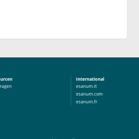
ourcen
International
Fragen
esanum.it
esanum.com
esanum.fr