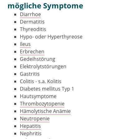
mögliche Symptome
Diarrhoe
Dermatitis
Thyreoditis
Hypo- oder Hyperthyreose
Ileus
Erbrechen
Gedeihstörung
Elektrolytstörungen
Gastritis
Colitis - s.a. Kolitis
Diabetes mellitus Typ 1
Hautsymptome
Thrombozytopenie
Hämolytische Anämie
Neutropenie
Hepatitis
Nephritis