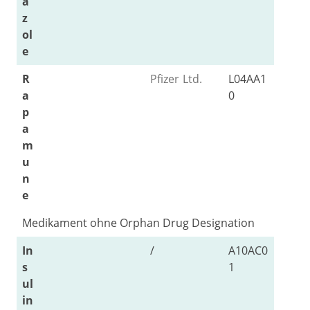
a
z
ol
e
R
Pfizer Ltd.
L04AA1
a
0
p
a
m
u
n
e
Medikament ohne Orphan Drug Designation
In
/
A10AC0
s
1
ul
in