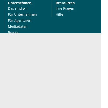
Unternehmen
Ressourcen
Das sind wir
Ihre Fragen
Für Unternehmen
Hilfe
Für Agenturen
Mediadaten
Presse
Karriere
Jobs
International
Social Media
esanum.it
Youtube
esanum.com
Twitter
esanum.fr
LinkedIn
Facebook
Podcasts
Instagram
Kontakt
Datenschutz
AGB
Impressum
Cookie-Einstellung