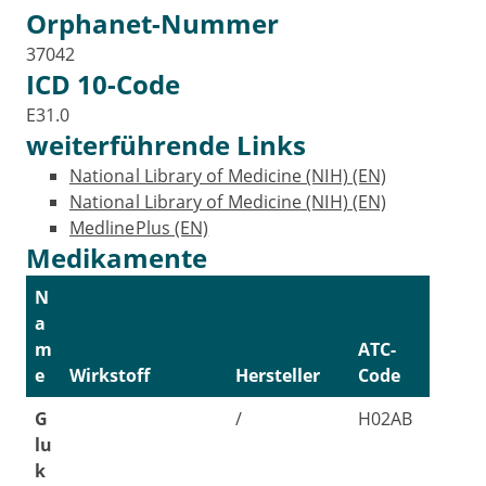
Orphanet-Nummer
37042
ICD 10-Code
E31.0
weiterführende Links
National Library of Medicine (NIH) (EN)
National Library of Medicine (NIH) (EN)
MedlinePlus (EN)
Medikamente
N
a
m
ATC-
e
Wirkstoff
Hersteller
Code
G
/
H02AB
lu
k