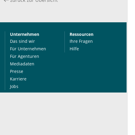
zurück zur Übersicht
Unternehmen
Ressourcen
Das sind wir
Ihre Fragen
Für Unternehmen
Hilfe
Für Agenturen
Mediadaten
Presse
Karriere
Jobs
International
Social Media
esanum.it
Youtube
esanum.com
Twitter
esanum.fr
LinkedIn
Facebook