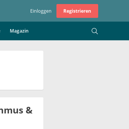
Einloggen
Registrieren
e
Magazin
thmus &