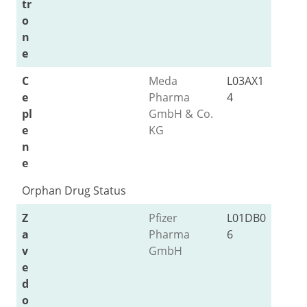
tr
o
n
e
C
Meda
L03AX1
e
Pharma
4
pl
GmbH & Co.
e
KG
n
e
Orphan Drug Status
Z
Pfizer
L01DB0
a
Pharma
6
v
GmbH
e
d
o