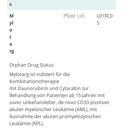
s
M
Pfizer Ltd.
L01XC0
yl
5
o
t
a
rg
Orphan Drug Status
Mylotarg ist indiziert für die
Kombinationstherapie
mit Daunorubicin und Cytarabin zur
Behandlung von Patienten ab 15 Jahren mit
zuvor unbehandelter, de novo CD33-positiver
akuter myeloischer Leukämie (AML), mit
Ausnahme der akuten promyelozytischen
Leukämie (APL).