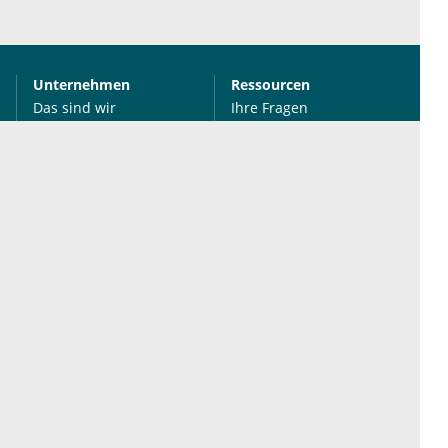
Unternehmen
Ressourcen
Das sind wir
Ihre Fragen
Für Unternehmen
Hilfe
Für Agenturen
Mediadaten
Presse
Karriere
Jobs
International
Social Media
esanum.it
Youtube
esanum.com
Twitter
esanum.fr
LinkedIn
Facebook
Podcasts