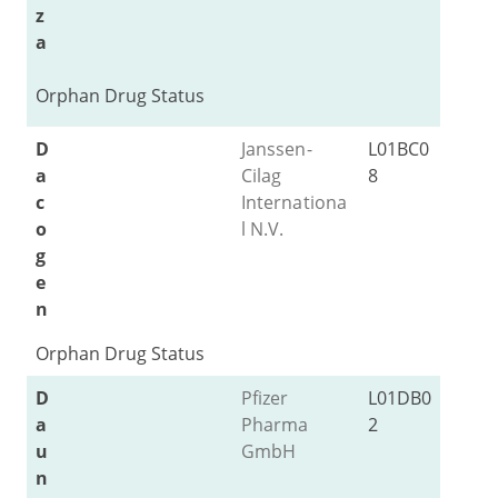
z
a
Orphan Drug Status
D
Janssen-
L01BC0
a
Cilag
8
c
Internationa
o
l N.V.
g
e
n
Orphan Drug Status
D
Pfizer
L01DB0
a
Pharma
2
u
GmbH
n