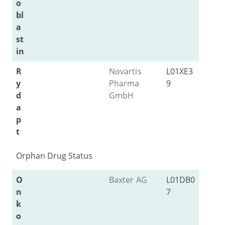
o
bl
a
st
in
R
Novartis
L01XE3
y
Pharma
9
d
GmbH
a
p
t
Orphan Drug Status
O
Baxter AG
L01DB0
n
7
k
o