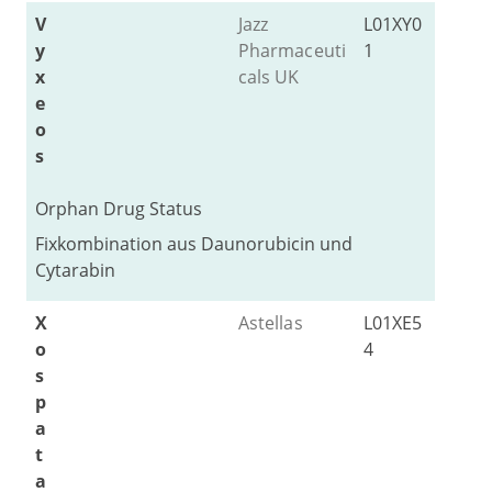
V
Jazz
L01XY0
y
Pharmaceuti
1
x
cals UK
e
o
s
Orphan Drug Status
Fixkombination aus Daunorubicin und
Cytarabin
X
Astellas
L01XE5
o
4
s
p
a
t
a