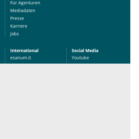
Für Agenturen
Mediadaten
Presse
Karriere
Jobs
International
Social Media
esanum.it
Youtube
esanum.com
Twitter
esanum.fr
LinkedIn
Facebook
Podcasts
Instagram
Kontakt
Datenschutz
AGB
Impressum
Cookie-Einstellung
© 2026 esanum GmbH