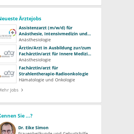
Neueste Ärztejobs
Assistenzarzt (m/w/d) für
Anästhesie, Intensivmedizin und
Schmerztherapie
Anästhesiologie
Ärztin/Arzt in Ausbildung zur/zum
Fachärztin/arzt für Innere Medizin
(Kardiologie, Nephrologie,
Anästhesiologie
Intensivmedizin)
Fachärztin/arzt für
Strahlentherapie-Radioonkologie
Hämatologie und Onkologie
Mehr Jobs
Kennen Sie ...?
Dr.
Eike Simon
Frauenheilkunde und Geburtshilfe