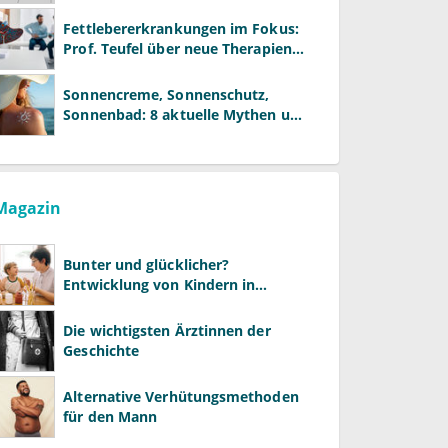
Reformen und neue Modelle
Fettlebererkrankungen im Fokus:
Prof. Teufel über neue Therapien
und die Rolle der Fachärzte
Sonnencreme, Sonnenschutz,
Sonnenbad: 8 aktuelle Mythen und
wie Sie Ihre Patienten richtig
aufklären können
Magazin
Bunter und glücklicher?
Entwicklung von Kindern in
LGBTQ+-Familien
Die wichtigsten Ärztinnen der
Geschichte
Alternative Verhütungsmethoden
für den Mann