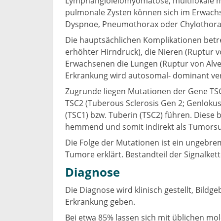
Lymphangioleiomyomatose, multifokale 
pulmonale Zysten können sich im Erwachs
Dyspnoe, Pneumothorax oder Chylothora
Die hauptsächlichen Komplikationen betr
erhöhter Hirndruck), die Nieren (Ruptur
Erwachsenen die Lungen (Ruptur von Alv
Erkrankung wird autosomal- dominant ver
Zugrunde liegen Mutationen der Gene TSC
TSC2 (Tuberous Sclerosis Gen 2; Genlokus
(TSC1) bzw. Tuberin (TSC2) führen. Diese 
hemmend und somit indirekt als Tumorsu
Die Folge der Mutationen ist ein ungebre
Tumore erklärt. Bestandteil der Signalke
Diagnose
Die Diagnose wird klinisch gestellt, Bild
Erkrankung geben.
Bei etwa 85% lassen sich mit üblichen m