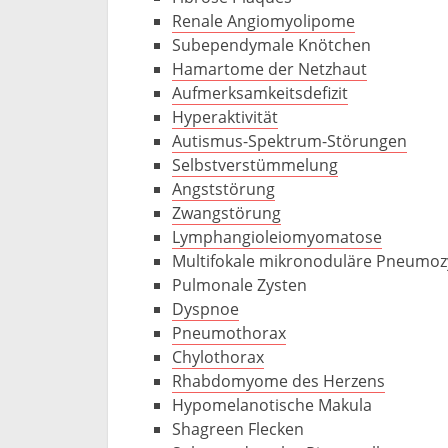
Renale Angiomyolipome
Subependymale Knötchen
Hamartome der Netzhaut
Aufmerksamkeitsdefizit
Hyperaktivität
Autismus-Spektrum-Störungen
Selbstverstümmelung
Angststörung
Zwangstörung
Lymphangioleiomyomatose
Multifokale mikronoduläre Pneumoz
Pulmonale Zysten
Dyspnoe
Pneumothorax
Chylothorax
Rhabdomyome des Herzens
Hypomelanotische Makula
Shagreen Flecken