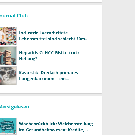
Journal Club
Industriell verarbeitete
Lebensmittel sind schlecht fürs
Gehirn
Hepatitis C: HCC-Risiko trotz
Heilung?
Kasuistik: Dreifach primäres
Lungenkarzinom – ein
ungewöhnlicher Fall
Meistgelesen
Wochenrückblick: Weichenstellung
im Gesundheitswesen: Kredite,