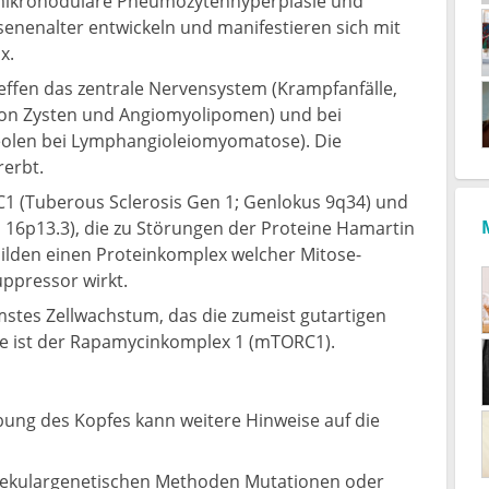
mikronoduläre Pneumozytenhyperplasie und
enenalter entwickeln und manifestieren sich mit
x.
effen das zentrale Nervensystem (Krampfanfälle,
 von Zysten und Angiomyolipomen) und bei
eolen bei Lymphangioleiomyomatose). Die
erbt.
1 (Tuberous Sclerosis Gen 1; Genlokus 9q34) und
 16p13.3), die zu Störungen der Proteine Hamartin
bilden einen Proteinkomplex welcher Mitose-
ppressor wirkt.
mstes Zellwachstum, das die zumeist gutartigen
tte ist der Rapamycinkomplex 1 (mTORC1).
gebung des Kopfes kann weitere Hinweise auf die
olekulargenetischen Methoden Mutationen oder