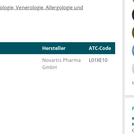
logie, Venerologie, Allergologie und
Hersteller
ATC-Code
Novartis Pharma
L01XE10
GmbH