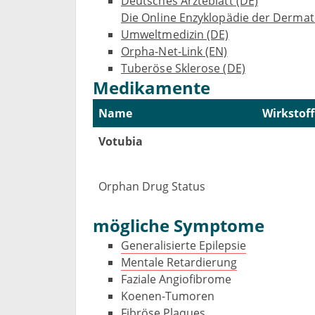
Deutsches Ärzteblatt (DE)
Die Online Enzyklopädie der Dermato
Umweltmedizin (DE)
Orpha-Net-Link (EN)
Tuberöse Sklerose (DE)
Medikamente
Name
Wirkstoff
Votubia
Orphan Drug Status
mögliche Symptome
Generalisierte Epilepsie
Mentale Retardierung
Faziale Angiofibrome
Koenen-Tumoren
Fibröse Plaques