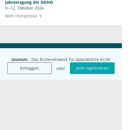
Jahrestagung der DGHO
9.–12. Oktober 2026
Mehr Kongresse
Unternehmen
Ressourcen
esanum
- Das Ärztenetzwerk für approbierte Ärzte
Das sind wir
Ihre Fragen
Einloggen
Jetzt registrieren
oder
Für Unternehmen
Hilfe
Für Agenturen
Mediadaten
Presse
Karriere
Jobs
International
Social Media
esanum.it
Youtube