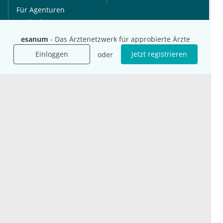
Für Agenturen
Mediadaten
Presse
esanum
- Das Ärztenetzwerk für approbierte Ärzte
Karriere
Einloggen
Jetzt registrieren
oder
Jobs
International
Social Media
esanum.it
Youtube
esanum.com
Twitter
esanum.fr
LinkedIn
Facebook
Podcasts
Instagram
Kontakt
Datenschutz
AGB
Impressum
Cookie-Einstellung
© 2026 esanum GmbH