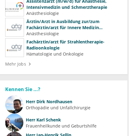
Assistenzarzt (m/w/d) für Anästhesie,
Intensivmedizin und Schmerztherapie
Anästhesiologie
Ärztin/Arzt in Ausbildung zur/zum
Fachärztin/arzt für Innere Medizin
(Kardiologie, Nephrologie, Intensivmedizin)
Anästhesiologie
Fachärztin/arzt für Strahlentherapie-
Radioonkologie
Hämatologie und Onkologie
Mehr Jobs
Kennen Sie ...?
Herr
Dirk Nordhausen
Orthopädie und Unfallchirurgie
Herr
Karl Schenk
Frauenheilkunde und Geburtshilfe
Herr
Jan-Henrik Sellin