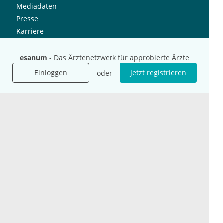
Mediadaten
Presse
Karriere
Jobs
esanum
- Das Ärztenetzwerk für approbierte Ärzte
International
Social Media
Einloggen
Jetzt registrieren
oder
esanum.it
Youtube
esanum.com
Twitter
esanum.fr
LinkedIn
Facebook
Podcasts
Instagram
Kontakt
Datenschutz
AGB
Impressum
Cookie-Einstellung
© 2026 esanum GmbH