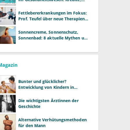
Reformen und neue Modelle
Fettlebererkrankungen im Fokus:
Prof. Teufel über neue Therapien
und die Rolle der Fachärzte
Sonnencreme, Sonnenschutz,
Sonnenbad: 8 aktuelle Mythen und
wie Sie Ihre Patienten richtig
aufklären können
Magazin
Bunter und glücklicher?
Entwicklung von Kindern in
LGBTQ+-Familien
Die wichtigsten Ärztinnen der
Geschichte
Alternative Verhütungsmethoden
für den Mann