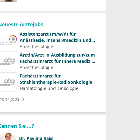
Neueste Ärztejobs
Assistenzarzt (m/w/d) für
Anästhesie, Intensivmedizin und
Schmerztherapie
Anästhesiologie
Ärztin/Arzt in Ausbildung zur/zum
Fachärztin/arzt für Innere Medizin
(Kardiologie, Nephrologie,
Anästhesiologie
Intensivmedizin)
Fachärztin/arzt für
Strahlentherapie-Radioonkologie
Hämatologie und Onkologie
Mehr Jobs
Kennen Sie ...?
Dr.
Pavlína Raisl