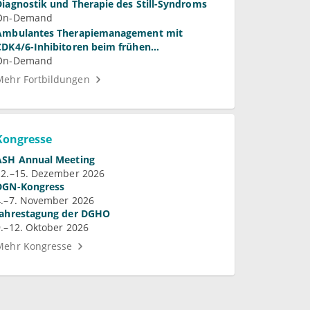
Diagnostik und Therapie des Still-Syndroms
On-Demand
Ambulantes Therapiemanagement mit
CDK4/6-Inhibitoren beim frühen
Mammakarzinom
On-Demand
Mehr Fortbildungen
Kongresse
ASH Annual Meeting
12.–15. Dezember 2026
DGN-Kongress
4.–7. November 2026
Jahrestagung der DGHO
9.–12. Oktober 2026
Mehr Kongresse