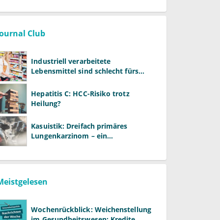
Journal Club
Industriell verarbeitete
Lebensmittel sind schlecht fürs
Gehirn
Hepatitis C: HCC-Risiko trotz
Heilung?
Kasuistik: Dreifach primäres
Lungenkarzinom – ein
ungewöhnlicher Fall
Meistgelesen
Wochenrückblick: Weichenstellung
im Gesundheitswesen: Kredite,