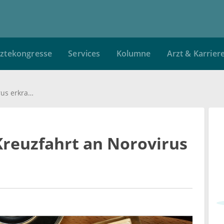
ztekongresse
Services
Kolumne
Arzt & Karrier
200 Passagiere auf Kreuzfahrt an Norovirus erkrankt
Kreuzfahrt an Norovirus