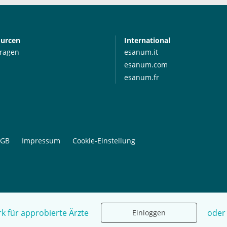
ourcen
International
Fragen
esanum.it
esanum.com
esanum.fr
GB
Impressum
Cookie-Einstellung
k für approbierte Ärzte
oder
Einloggen